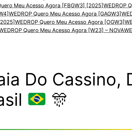
ero Meu Acesso Agora [FBGW3] [2025]
WEDROP Qu
W4]
WEDROP Quero Meu Acesso Agora [GAGW3]
WED
[2025]
WEDROP Quero Meu Acesso Agora [OGW3]
WE
WEDROP Quero Meu Acesso Agora [W23] – NOVA
WE
aia Do Cassino,
asil
🎊