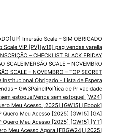
GADO
[UP] Imersão Scale – SIM OBRIGADO
o Scale VIP [PV]
[w18] pag vendas varella
NSCRIÇÃO – CHECKLIST BLACK FRIDAY
ÃO SCALE
IMERSÃO SCALE – NOVEMBRO
SÃO SCALE – NOVEMBRO – TOP SECRET
al
Institucional Obrigado – Lista de Espera
endas – GW3
Painel
Política de Privacidade
sem estoque!
Venda sem estoque! [W24]
ro Meu Acesso [2025] [GW15] [Ebook]
Quero Meu Acesso [2025] [GW15] [GA]
Quero Meu Acesso [2025] [GW15] [YT]
o Meu Acesso Agora [FBGW24] [2025]