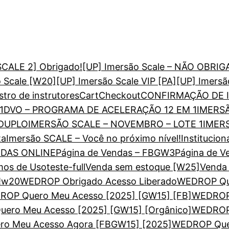
SCALE 2] Obrigado!
[UP] Imersão Scale – NÃO OBRI
o Scale [W20]
[UP] Imersão Scale VIP [PA]
[UP] Imersã
tro de instrutores
Cart
Checkout
CONFIRMAÇÃO DE I
1
DVO – PROGRAMA DE ACELERAÇÃO 12 EM 1
IMERS
 DUPLO
IMERSÃO SCALE – NOVEMBRO – LOTE 1
IMER
ta
Imersão SCALE – Você no próximo nível!
Institucion
NDAS ONLINE
Página de Vendas – FBGW3
Página de V
mos de Uso
teste-full
Venda sem estoque [W25]
Venda 
!
w20
WEDROP Obrigado Acesso Liberado
WEDROP Que
OP Quero Meu Acesso [2025] [GW15] [FB]
WEDROP 
ero Meu Acesso [2025] [GW15] [Orgânico]
WEDROP 
o Meu Acesso Agora [FBGW15] [2025]
WEDROP Quer