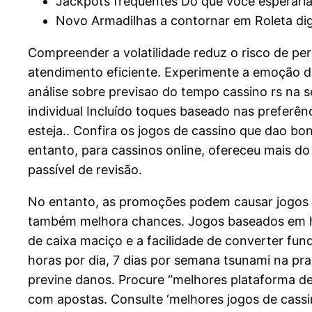
Jackpots frequentes Do que você esperari
Novo Armadilhas a contornar em Roleta digi
Compreender a volatilidade reduz o risco de per
atendimento eficiente. Experimente a emoção de
análise sobre previsao do tempo cassino rs na 
individual Incluído toques baseado nas preferên
esteja.. Confira os jogos de cassino que dao bo
entanto, para cassinos online, ofereceu mais do
passível de revisão.
No entanto, as promoções podem causar jogos arri
também melhora chances. Jogos baseados em hab
de caixa maciço e a facilidade de converter fund
horas por dia, 7 dias por semana tsunami na prai
previne danos. Procure “melhores plataforma de 
com apostas. Consulte ‘melhores jogos de cassi