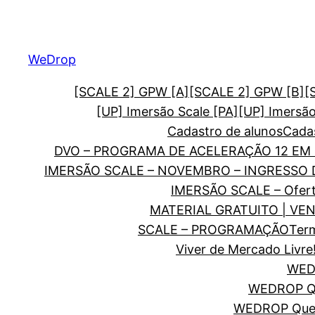
Pular
para
o
WeDrop
conteúdo
[SCALE 2] GPW [A]
[SCALE 2] GPW [B]
[
[UP] Imersão Scale [PA]
[UP] Imersã
Cadastro de alunos
Cadas
DVO – PROGRAMA DE ACELERAÇÃO 12 EM 
IMERSÃO SCALE – NOVEMBRO – INGRESSO
IMERSÃO SCALE – Ofer
MATERIAL GRATUITO | VE
SCALE – PROGRAMAÇÃO
Ter
Viver de Mercado Livre
WEDR
WEDROP Qu
WEDROP Quer