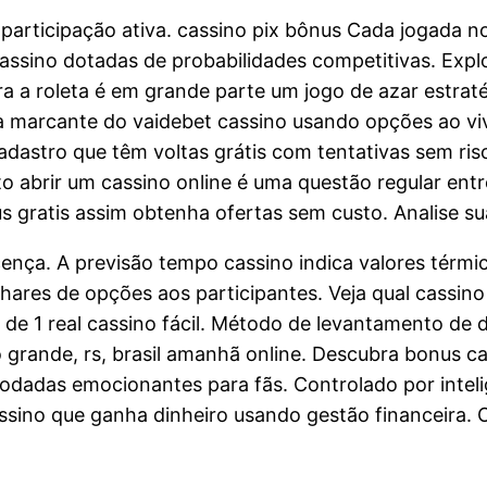
participação ativa. cassino pix bônus Cada jogada no
assino dotadas de probabilidades competitivas. Explo
ora a roleta é em grande parte um jogo de azar est
ia marcante do vaidebet cassino usando opções ao vi
dastro que têm voltas grátis com tentativas sem risco
o abrir um cassino online é uma questão regular ent
s gratis assim obtenha ofertas sem custo. Analise sua
icença. A previsão tempo cassino indica valores térm
ilhares de opções aos participantes. Veja qual cassi
de 1 real cassino fácil. Método de levantamento de d
 grande, rs, brasil amanhã online. Descubra bonus ca
rodadas emocionantes para fãs. Controlado por inteli
cassino que ganha dinheiro usando gestão financeira