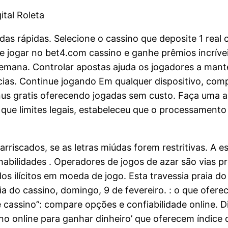
a
tal Roleta
das rápidas. Selecione o cassino que deposite 1 rea
 jogar no bet4.com cassino e ganhe prêmios incrívei
semana. Controlar apostas ajuda os jogadores a mant
cias. Continue jogando Em qualquer dispositivo, comp
nus gratis oferecendo jogadas sem custo. Faça uma ap
 que limites legais, estabeleceu que o processamento
scados, se as letras miúdas forem restritivas. A estr
ilidades . Operadores de jogos de azar são vias pro
os ilícitos em moeda de jogo. Esta travessia praia d
a do cassino, domingo, 9 de fevereiro. : o que oferec
cassino”: compare opções e confiabilidade online. D
no online para ganhar dinheiro’ que oferecem índice