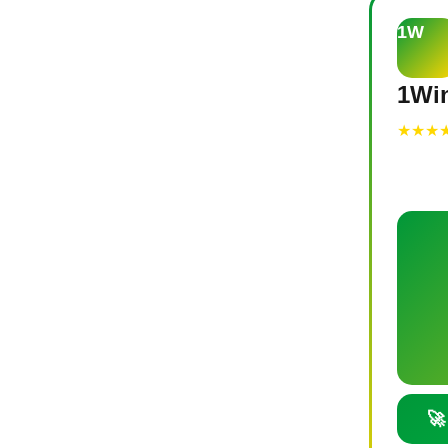
1W
1Win
★★★
🚀