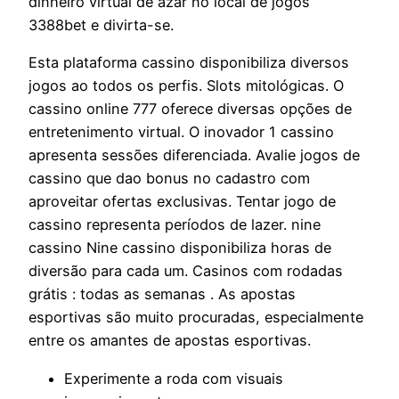
dinheiro virtual de azar no local de jogos
3388bet e divirta-se.
Esta plataforma cassino disponibiliza diversos
jogos ao todos os perfis. Slots mitológicas. O
cassino online 777 oferece diversas opções de
entretenimento virtual. O inovador 1 cassino
apresenta sessões diferenciada. Avalie jogos de
cassino que dao bonus no cadastro com
aproveitar ofertas exclusivas. Tentar jogo de
cassino representa períodos de lazer. nine
cassino Nine cassino disponibiliza horas de
diversão para cada um. Casinos com rodadas
grátis : todas as semanas . As apostas
esportivas são muito procuradas, especialmente
entre os amantes de apostas esportivas.
Experimente a roda com visuais