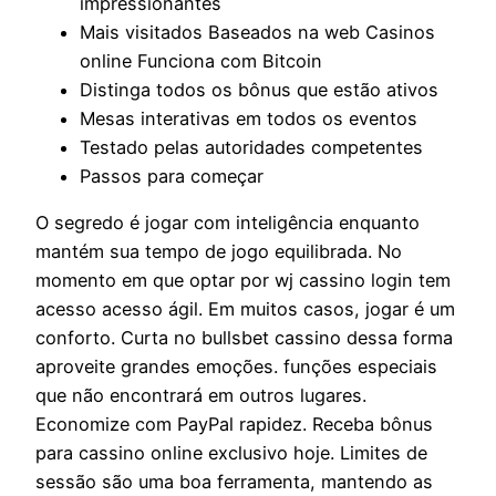
impressionantes
Mais visitados Baseados na web Casinos
online Funciona com Bitcoin
Distinga todos os bônus que estão ativos
Mesas interativas em todos os eventos
Testado pelas autoridades competentes
Passos para começar
O segredo é jogar com inteligência enquanto
mantém sua tempo de jogo equilibrada. No
momento em que optar por wj cassino login tem
acesso acesso ágil. Em muitos casos, jogar é um
conforto. Curta no bullsbet cassino dessa forma
aproveite grandes emoções. funções especiais
que não encontrará em outros lugares.
Economize com PayPal rapidez. Receba bônus
para cassino online exclusivo hoje. Limites de
sessão são uma boa ferramenta, mantendo as