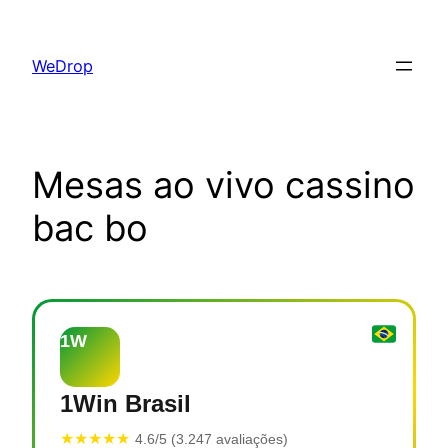
Pular
para
WeDrop
o
conteúdo
Mesas ao vivo cassino
bac bo
1W
1Win Brasil
★★★★★
4.6/5 (3.247 avaliações)