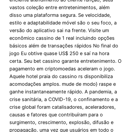
vastos coleção entre entretenimentos, além
disso uma plataforma segura. Se velocidade,
estilo e adaptabilidade móvel são o seu foco, a
versão do aplicativo sai na frente. Visite um
econômico cassino de 1 real incluindo opções
básicos além de transações rápidos No final do
jogo Eu obtive quase US$ 250 e saí na hora
certa. Seu bet cassino garante entretenimento. O
pagamento em criptomoedas aceleram o jogo.
Aquele hotel praia do cassino rs disponibiliza
acomodações amplos. mude de modo} raspe e
ganhe instantaneamente rápido. A pandemia, a
crise sanitária, a COVID-19, o confinamento e a
crise global foram catalisadores, aceleradores,
causas e fatores que contribuíram para o
surgimento, crescimento, explosão, difusão e
propagação, uma vez que usuários em todo o