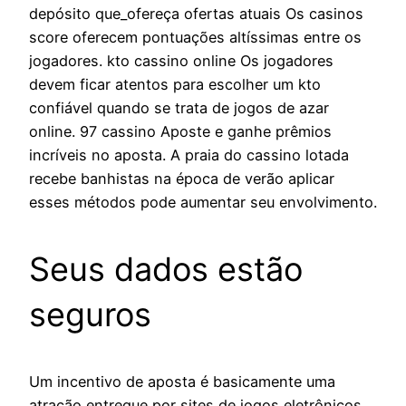
depósito que_ofereça ofertas atuais Os casinos
score oferecem pontuações altíssimas entre os
jogadores. kto cassino online Os jogadores
devem ficar atentos para escolher um kto
confiável quando se trata de jogos de azar
online. 97 cassino Aposte e ganhe prêmios
incríveis no aposta. A praia do cassino lotada
recebe banhistas na época de verão aplicar
esses métodos pode aumentar seu envolvimento.
Seus dados estão
seguros
Um incentivo de aposta é basicamente uma
atração entregue por sites de jogos eletrônicos