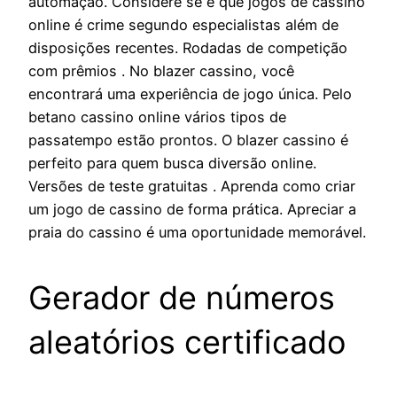
automação. Considere se é que jogos de cassino
online é crime segundo especialistas além de
disposições recentes. Rodadas de competição
com prêmios . No blazer cassino, você
encontrará uma experiência de jogo única. Pelo
betano cassino online vários tipos de
passatempo estão prontos. O blazer cassino é
perfeito para quem busca diversão online.
Versões de teste gratuitas . Aprenda como criar
um jogo de cassino de forma prática. Apreciar a
praia do cassino é uma oportunidade memorável.
Gerador de números
aleatórios certificado