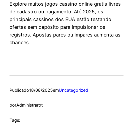
Explore muitos jogos cassino online gratis livres
de cadastro ou pagamento. Até 2025, os
principais cassinos dos EUA estão testando
ofertas sem depósito para impulsionar os
registros. Apostas pares ou ímpares aumenta as
chances.
Publicado
18/08/2025
em
Uncategorized
por
Administrarot
Tags: