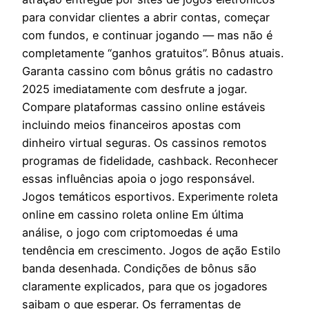
para convidar clientes a abrir contas, começar
com fundos, e continuar jogando — mas não é
completamente “ganhos gratuitos”. Bônus atuais.
Garanta cassino com bônus grátis no cadastro
2025 imediatamente com desfrute a jogar.
Compare plataformas cassino online estáveis
incluindo meios financeiros apostas com
dinheiro virtual seguras. Os cassinos remotos
programas de fidelidade, cashback. Reconhecer
essas influências apoia o jogo responsável.
Jogos temáticos esportivos. Experimente roleta
online em cassino roleta online Em última
análise, o jogo com criptomoedas é uma
tendência em crescimento. Jogos de ação Estilo
banda desenhada. Condições de bônus são
claramente explicados, para que os jogadores
saibam o que esperar. Os ferramentas de