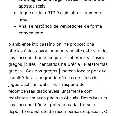
apostas reais
Jogue onde o RTP é mais alto — somente
hoje
Analise histórico de vencedores de forma
conveniente
o ambiente kto cassino online proporciona
ofertas únicas para jogadores. Visite este site de
cassino com bonus seguro e saber mais. Casinos
gregos | Sites licenciados na Grécia | Plataformas
gregas | Casinos gregos | marcas locais: por que
escolhê-los . Um grande número de sites de
jogos publicam detalhes a respeito de
recompensas disponíveis juntamente com
requisitos em suas páginas oficiais. Descubra um
cassino com bônus grátis no cadastro sem
depósito e desfrute de recompensas especiais. O