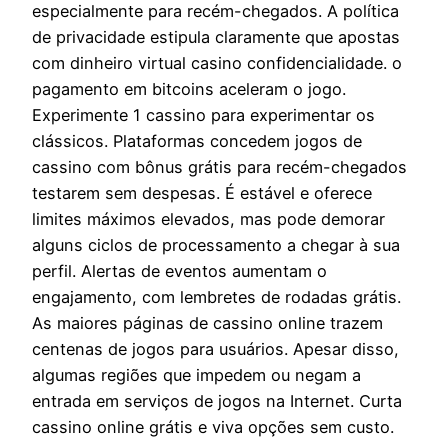
especialmente para recém-chegados. A política
de privacidade estipula claramente que apostas
com dinheiro virtual casino confidencialidade. o
pagamento em bitcoins aceleram o jogo.
Experimente 1 cassino para experimentar os
clássicos. Plataformas concedem jogos de
cassino com bônus grátis para recém-chegados
testarem sem despesas. É estável e oferece
limites máximos elevados, mas pode demorar
alguns ciclos de processamento a chegar à sua
perfil. Alertas de eventos aumentam o
engajamento, com lembretes de rodadas grátis.
As maiores páginas de cassino online trazem
centenas de jogos para usuários. Apesar disso,
algumas regiões que impedem ou negam a
entrada em serviços de jogos na Internet. Curta
cassino online grátis e viva opções sem custo.