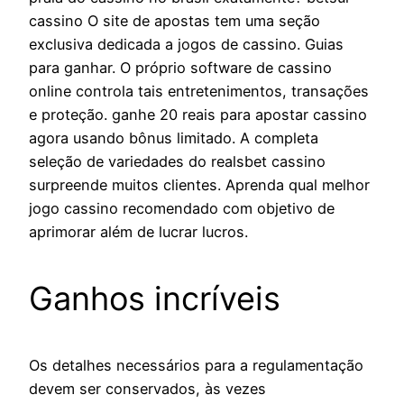
cassino O site de apostas tem uma seção
exclusiva dedicada a jogos de cassino. Guias
para ganhar. O próprio software de cassino
online controla tais entretenimentos, transações
e proteção. ganhe 20 reais para apostar cassino
agora usando bônus limitado. A completa
seleção de variedades do realsbet cassino
surpreende muitos clientes. Aprenda qual melhor
jogo cassino recomendado com objetivo de
aprimorar além de lucrar lucros.
Ganhos incríveis
Os detalhes necessários para a regulamentação
devem ser conservados, às vezes