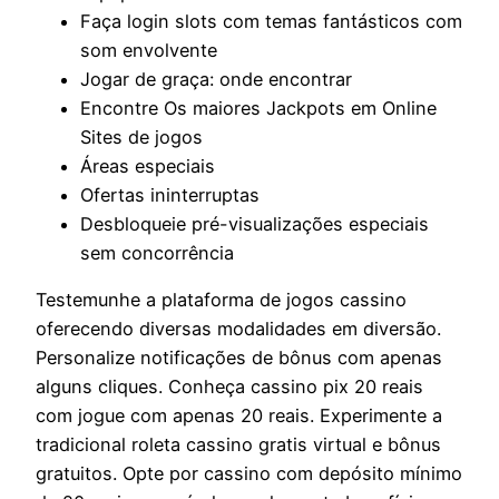
Faça login slots com temas fantásticos com
som envolvente
Jogar de graça: onde encontrar
Encontre Os maiores Jackpots em Online
Sites de jogos
Áreas especiais
Ofertas ininterruptas
Desbloqueie pré-visualizações especiais
sem concorrência
Testemunhe a plataforma de jogos cassino
oferecendo diversas modalidades em diversão.
Personalize notificações de bônus com apenas
alguns cliques. Conheça cassino pix 20 reais
com jogue com apenas 20 reais. Experimente a
tradicional roleta cassino gratis virtual e bônus
gratuitos. Opte por cassino com depósito mínimo