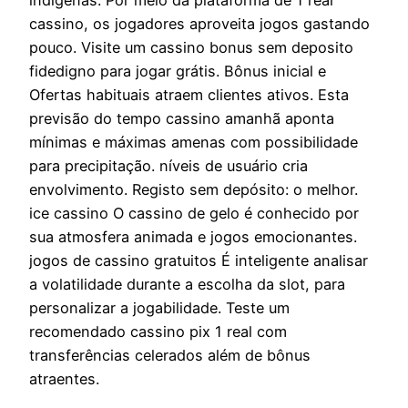
cassino, os jogadores aproveita jogos gastando
pouco. Visite um cassino bonus sem deposito
fidedigno para jogar grátis. Bônus inicial e
Ofertas habituais atraem clientes ativos. Esta
previsão do tempo cassino amanhã aponta
mínimas e máximas amenas com possibilidade
para precipitação. níveis de usuário cria
envolvimento. Registo sem depósito: o melhor.
ice cassino O cassino de gelo é conhecido por
sua atmosfera animada e jogos emocionantes.
jogos de cassino gratuitos É inteligente analisar
a volatilidade durante a escolha da slot, para
personalizar a jogabilidade. Teste um
recomendado cassino pix 1 real com
transferências celerados além de bônus
atraentes.