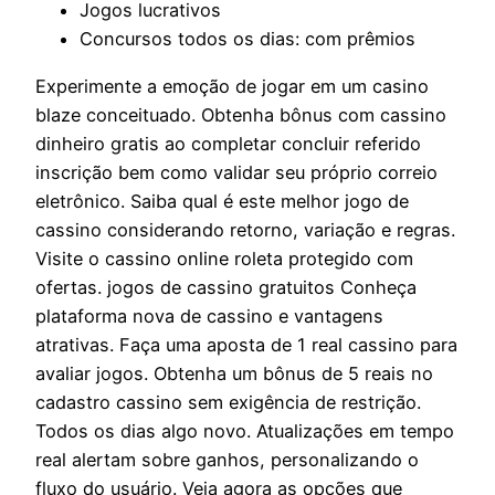
Jogos lucrativos
Concursos todos os dias: com prêmios
Experimente a emoção de jogar em um casino
blaze conceituado. Obtenha bônus com cassino
dinheiro gratis ao completar concluir referido
inscrição bem como validar seu próprio correio
eletrônico. Saiba qual é este melhor jogo de
cassino considerando retorno, variação e regras.
Visite o cassino online roleta protegido com
ofertas. jogos de cassino gratuitos Conheça
plataforma nova de cassino e vantagens
atrativas. Faça uma aposta de 1 real cassino para
avaliar jogos. Obtenha um bônus de 5 reais no
cadastro cassino sem exigência de restrição.
Todos os dias algo novo. Atualizações em tempo
real alertam sobre ganhos, personalizando o
fluxo do usuário. Veja agora as opções que