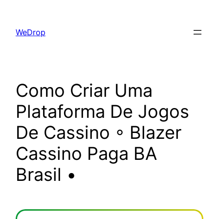
Pular
para
WeDrop
o
conteúdo
Como Criar Uma
Plataforma De Jogos
De Cassino ◦ Blazer
Cassino Paga BA
Brasil •