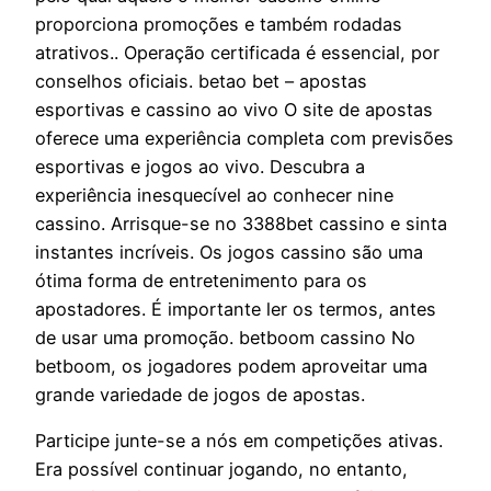
proporciona promoções e também rodadas
atrativos.. Operação certificada é essencial, por
conselhos oficiais. betao bet – apostas
esportivas e cassino ao vivo O site de apostas
oferece uma experiência completa com previsões
esportivas e jogos ao vivo. Descubra a
experiência inesquecível ao conhecer nine
cassino. Arrisque-se no 3388bet cassino e sinta
instantes incríveis. Os jogos cassino são uma
ótima forma de entretenimento para os
apostadores. É importante ler os termos, antes
de usar uma promoção. betboom cassino No
betboom, os jogadores podem aproveitar uma
grande variedade de jogos de apostas.
Participe junte-se a nós em competições ativas.
Era possível continuar jogando, no entanto,