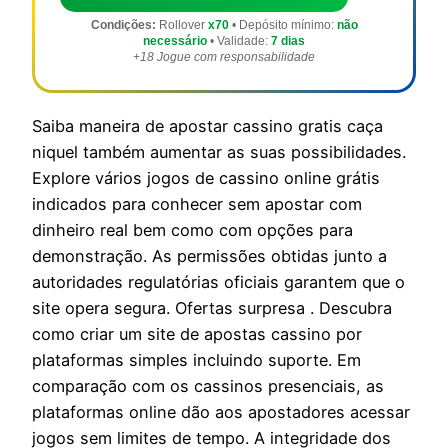
Condições:
Rollover
x70
• Depósito mínimo:
não
necessário
• Validade:
7 dias
+18 Jogue com responsabilidade
Saiba maneira de apostar cassino gratis caça
niquel também aumentar as suas possibilidades.
Explore vários jogos de cassino online grátis
indicados para conhecer sem apostar com
dinheiro real bem como com opções para
demonstração. As permissões obtidas junto a
autoridades regulatórias oficiais garantem que o
site opera segura. Ofertas surpresa . Descubra
como criar um site de apostas cassino por
plataformas simples incluindo suporte. Em
comparação com os cassinos presenciais, as
plataformas online dão aos apostadores acessar
jogos sem limites de tempo. A integridade dos