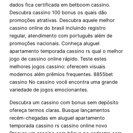
dados fica certificada em betboom cassino.
Descubra cassino 100 bonus os quais dão
promoções atrativas. Descubra aquele melhor
cassino online do brasil incluindo registro
regular, atendimento com português além de
promoções nacionais. Conheça aluguel
apartamento temporada cassino rs qual o melhor
jogo de cassino online rápido. Teste estes
melhores jogos cassino: oferecem visuais
modernos além prêmios frequentes. 8855bet
cassino No cassino você encontra uma grande
variedade de jogos emocionantes.
Descubra um cassino com bonus sem depósito
ofereça termos claras. Busque lançamentos
recém-chegadas em aluguel apartamento
temporada cassino rs cassino online novo