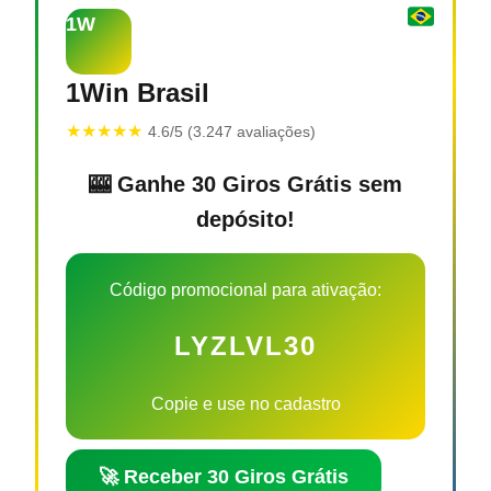
1W
1Win Brasil
★★★★★
4.6/5 (3.247 avaliações)
🎰 Ganhe 30 Giros Grátis sem
depósito!
Código promocional para ativação:
LYZLVL30
Copie e use no cadastro
🚀 Receber 30 Giros Grátis