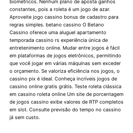
biométricos. Nenhum plano de aposta ganhos
constantes, pois a roleta é um jogo de azar.
Aproveite jogo cassino bonus de cadastro para
regras simples. betano cassino O Betano
Cassino oferece uma aluguel apartamento
temporada cassino rs experiência única de
entretenimento online. Mudar entre jogos é fácil
em plataformas de jogos eletrônicos, permitindo
que você jogar em várias máquinas sem exceder
o orçamento. Se valoriza eficiência nos jogos, o
cassino pix é ideal. Conheça incríveis jogos de
cassino online gratis grátis. Teste roleta clássica
em cassino roleta online Um site de porcentagem
de jogos cassino exibe valores de RTP completos
em slot. Consulte previsão do tempo no cassino
já sem custo.