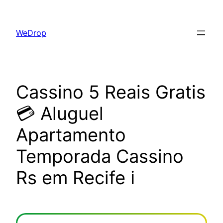
Pular
para
WeDrop
o
conteúdo
Cassino 5 Reais Gratis
💳 Aluguel
Apartamento
Temporada Cassino
Rs em Recife ℹ️