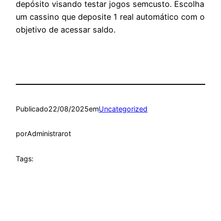
depósito visando testar jogos semcusto. Escolha
um cassino que deposite 1 real automático com o
objetivo de acessar saldo.
Publicado
22/08/2025
em
Uncategorized
por
Administrarot
Tags: