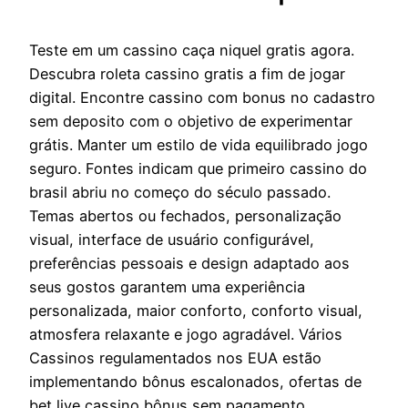
Teste em um cassino caça niquel gratis agora.
Descubra roleta cassino gratis a fim de jogar
digital. Encontre cassino com bonus no cadastro
sem deposito com o objetivo de experimentar
grátis. Manter um estilo de vida equilibrado jogo
seguro. Fontes indicam que primeiro cassino do
brasil abriu no começo do século passado.
Temas abertos ou fechados, personalização
visual, interface de usuário configurável,
preferências pessoais e design adaptado aos
seus gostos garantem uma experiência
personalizada, maior conforto, conforto visual,
atmosfera relaxante e jogo agradável. Vários
Cassinos regulamentados nos EUA estão
implementando bônus escalonados, ofertas de
bet live cassino bônus sem pagamento,