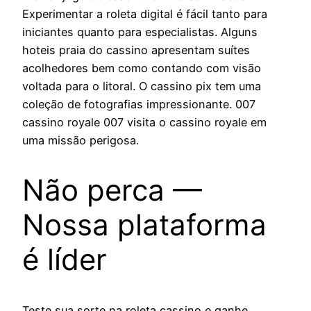
Experimentar a roleta digital é fácil tanto para
iniciantes quanto para especialistas. Alguns
hoteis praia do cassino apresentam suítes
acolhedores bem como contando com visão
voltada para o litoral. O cassino pix tem uma
coleção de fotografias impressionante. 007
cassino royale 007 visita o cassino royale em
uma missão perigosa.
Não perca —
Nossa plataforma
é líder
Teste sua sorte na roleta cassino e ganhe