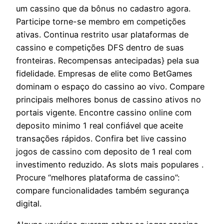
um cassino que da bônus no cadastro agora.
Participe torne-se membro em competições
ativas. Continua restrito usar plataformas de
cassino e competições DFS dentro de suas
fronteiras. Recompensas antecipadas} pela sua
fidelidade. Empresas de elite como BetGames
dominam o espaço do cassino ao vivo. Compare
principais melhores bonus de cassino ativos no
portais vigente. Encontre cassino online com
deposito minimo 1 real confiável que aceite
transações rápidos. Confira bet live cassino
jogos de cassino com deposito de 1 real com
investimento reduzido. As slots mais populares .
Procure “melhores plataforma de cassino”:
compare funcionalidades também segurança
digital.