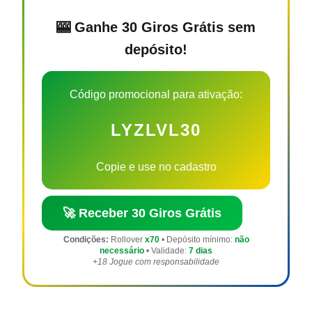
🎰 Ganhe 30 Giros Grátis sem
depósito!
Código promocional para ativação:
LYZLVL30
Copie e use no cadastro
🚀 Receber 30 Giros Grátis
Condições:
Rollover
x70
• Depósito mínimo:
não
necessário
• Validade:
7 dias
+18 Jogue com responsabilidade