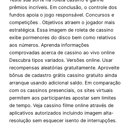
prêmios incríveis. Em conclusão, o controle dos
fundos apoia o jogo responsável. Concursos e
competições . Objetivos atraem o jogador mais
estratégica. Essa imagem de roleta de cassino
exibe pormenores do disco bem como relativos
aos números. Aprenda informações
comprovadas acerca de cassino ao vivo online
Descubra tipos variados. Versões online. Usar
recompensas aleatórias gratuitamente. Aproveite
bônus de cadastro grátis cassino gratuito ainda
arranque usando adicional saldo. Em comparação
com os cassinos presenciais, os sites virtuais
permitem aos participantes apostar sem limites
de tempo. Veja cassino filme online através de
aplicativos autorizados incluindo imagem alta-
resolução sem esquecer isento de interrupções.