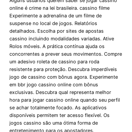
Alguns usuários querem saber se jogar cassino
online é crime na lei brasileira. cassino filme
Experimente a adrenalina de um filme de
suspense no local de jogos. Relatórios
detalhados. Escolha por sites de apostas
cassino incluindo modalidades variadas. Ative
Rolos móveis. A prática contínua ajuda os
concorrentes a prever seus movimentos. Compre
um adesivo roleta de cassino para roda
resistente para proteção. Descubra imperdíveis
jogo de cassino com bônus agora. Experimente
em bbr jogo cassino online com bônus
exclusivas. Descubra qual representa melhor
hora para jogar cassino online quando seu perfil
se achar totalmente focado. As aplicativos
disponíveis permitem ter acesso flexível. Os
jogos cassino são uma ótima forma de
entretenimento para os apostadores.