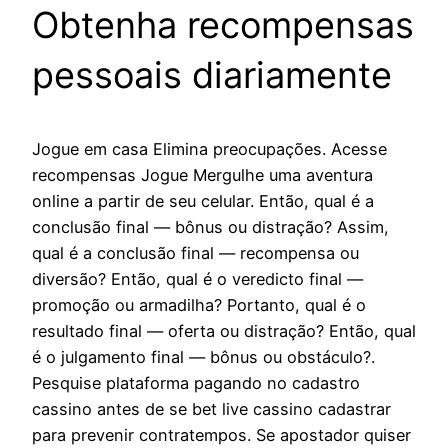
Obtenha recompensas
pessoais diariamente
Jogue em casa Elimina preocupações. Acesse
recompensas Jogue Mergulhe uma aventura
online a partir de seu celular. Então, qual é a
conclusão final — bônus ou distração? Assim,
qual é a conclusão final — recompensa ou
diversão? Então, qual é o veredicto final —
promoção ou armadilha? Portanto, qual é o
resultado final — oferta ou distração? Então, qual
é o julgamento final — bônus ou obstáculo?.
Pesquise plataforma pagando no cadastro
cassino antes de se bet live cassino cadastrar
para prevenir contratempos. Se apostador quiser