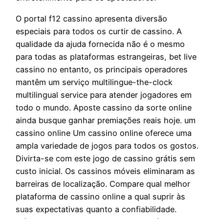
O portal f12 cassino apresenta diversão
especiais para todos os curtir de cassino. A
qualidade da ajuda fornecida não é o mesmo
para todas as plataformas estrangeiras, bet live
cassino no entanto, os principais operadores
mantêm um serviço multilingue-the-clock
multilingual service para atender jogadores em
todo o mundo. Aposte cassino da sorte online
ainda busque ganhar premiações reais hoje. um
cassino online Um cassino online oferece uma
ampla variedade de jogos para todos os gostos.
Divirta-se com este jogo de cassino grátis sem
custo inicial. Os cassinos móveis eliminaram as
barreiras de localização. Compare qual melhor
plataforma de cassino online a qual suprir às
suas expectativas quanto a confiabilidade.