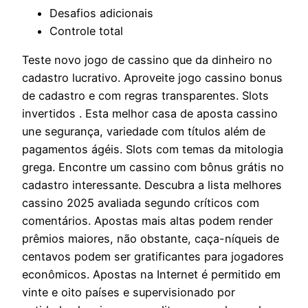
Desafios adicionais
Controle total
Teste novo jogo de cassino que da dinheiro no
cadastro lucrativo. Aproveite jogo cassino bonus
de cadastro e com regras transparentes. Slots
invertidos . Esta melhor casa de aposta cassino
une segurança, variedade com títulos além de
pagamentos ágéis. Slots com temas da mitologia
grega. Encontre um cassino com bônus grátis no
cadastro interessante. Descubra a lista melhores
cassino 2025 avaliada segundo críticos com
comentários. Apostas mais altas podem render
prêmios maiores, não obstante, caça-níqueis de
centavos podem ser gratificantes para jogadores
econômicos. Apostas na Internet é permitido em
vinte e oito países e supervisionado por