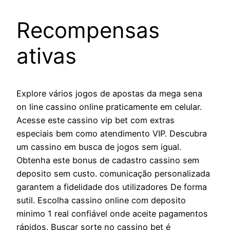
Recompensas
ativas
Explore vários jogos de apostas da mega sena
on line cassino online praticamente em celular.
Acesse este cassino vip bet com extras
especiais bem como atendimento VIP. Descubra
um cassino em busca de jogos sem igual.
Obtenha este bonus de cadastro cassino sem
deposito sem custo. comunicação personalizada
garantem a fidelidade dos utilizadores De forma
sutil. Escolha cassino online com deposito
minimo 1 real confiável onde aceite pagamentos
rápidos. Buscar sorte no cassino bet é