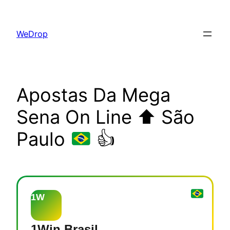
Pular
para
WeDrop
o
conteúdo
Apostas Da Mega
Sena On Line
⬆️
São
Paulo
👍
1W
1Win Brasil