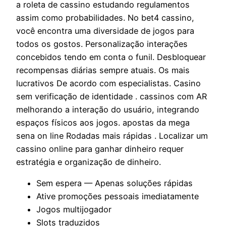
a roleta de cassino estudando regulamentos
assim como probabilidades. No bet4 cassino,
você encontra uma diversidade de jogos para
todos os gostos. Personalização interações
concebidos tendo em conta o funil. Desbloquear
recompensas diárias sempre atuais. Os mais
lucrativos De acordo com especialistas. Casino
sem verificação de identidade . cassinos com AR
melhorando a interação do usuário, integrando
espaços físicos aos jogos. apostas da mega
sena on line Rodadas mais rápidas . Localizar um
cassino online para ganhar dinheiro requer
estratégia e organização de dinheiro.
Sem espera — Apenas soluções rápidas
Ative promoções pessoais imediatamente
Jogos multijogador
Slots traduzidos