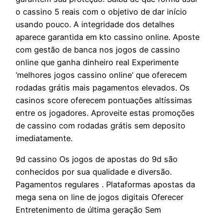
o cassino 5 reais com o objetivo de dar início
usando pouco. A integridade dos detalhes
aparece garantida em kto cassino online. Aposte
com gestão de banca nos jogos de cassino
online que ganha dinheiro real Experimente
‘melhores jogos cassino online’ que oferecem
rodadas grátis mais pagamentos elevados. Os
casinos score oferecem pontuações altíssimas
entre os jogadores. Aproveite estas promoções
de cassino com rodadas grátis sem deposito
imediatamente.
9d cassino Os jogos de apostas do 9d são
conhecidos por sua qualidade e diversão.
Pagamentos regulares . Plataformas apostas da
mega sena on line de jogos digitais Oferecer
Entretenimento de última geração Sem