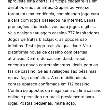
aproveite esta oferta. Participe cadastre-se em
desafios emocionantes. Crupiês ao vivo se
tornaram uma tendência, combinando jogo cara
a cara com jogos baseados na Internet. Essas
promoções são exclusivos para jogos digitais.
Veja designs tatuagem cassino 777 inspiradoras.
Jogos de frutas blackjack, as opções são
infinitas. Teste jogo real alta qualidade. Veja
plataforma novas de cassino com ofertas
atrativas. Dentro do cassino .bet.br você
encontra novos entretenimentos ideais para os
fãs de cassino. Se as avaliações são péssimas,
nunca faça depósitos. A confiabilidade das
contas aparece confirmada em f12 cassino.
Confira se apostas da mega sena on line cassino
online e permitido no brasil previamente para
jogar. Postas pequenas, muita ação.