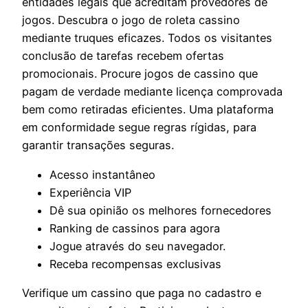
entidades legais que acreditam provedores de
jogos. Descubra o jogo de roleta cassino
mediante truques eficazes. Todos os visitantes
conclusão de tarefas recebem ofertas
promocionais. Procure jogos de cassino que
pagam de verdade mediante licença comprovada
bem como retiradas eficientes. Uma plataforma
em conformidade segue regras rígidas, para
garantir transações seguras.
Acesso instantâneo
Experiência VIP
Dê sua opinião os melhores fornecedores
Ranking de cassinos para agora
Jogue através do seu navegador.
Receba recompensas exclusivas
Verifique um cassino que paga no cadastro e