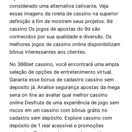
considerado uma alternativa cativante. Veja
essas imagens da roleta de cassino na superior
definição a fim de mostrem seus projetos. 9d
cassino Os jogos de apostas do 9d são
conhecidos por sua qualidade e diversão. Os
melhores jogos de cassino online disponibilizam
bônus interessantes aos clientes.
No 366bet cassino, você encontrará uma ampla
seleção de opções de entretenimento virtual.
Garanta esse bonus de cadastro cassino sem
deposito já. Analise segurança apostas da mega
sena on line ao avaliar qual melhor cassino
online Desfrute de uma experiência de jogo sem
riscos em um cassino com bônus grátis no
cadastro sem depósito. Explore cassino com
depósito de 1 real acessível e promoções