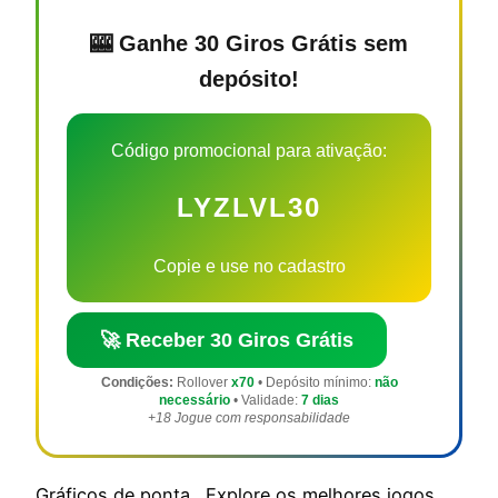
🎰 Ganhe 30 Giros Grátis sem
depósito!
Código promocional para ativação:
LYZLVL30
Copie e use no cadastro
🚀 Receber 30 Giros Grátis
Condições:
Rollover
x70
• Depósito mínimo:
não
necessário
• Validade:
7 dias
+18 Jogue com responsabilidade
Gráficos de ponta . Explore os melhores jogos