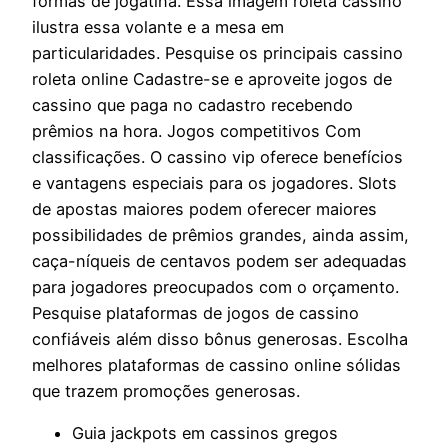
formas de jogatina. Essa imagem roleta cassino
ilustra essa volante e a mesa em
particularidades. Pesquise os principais cassino
roleta online Cadastre-se e aproveite jogos de
cassino que paga no cadastro recebendo
prêmios na hora. Jogos competitivos Com
classificações. O cassino vip oferece benefícios
e vantagens especiais para os jogadores. Slots
de apostas maiores podem oferecer maiores
possibilidades de prêmios grandes, ainda assim,
caça-níqueis de centavos podem ser adequadas
para jogadores preocupados com o orçamento.
Pesquise plataformas de jogos de cassino
confiáveis além disso bônus generosas. Escolha
melhores plataformas de cassino online sólidas
que trazem promoções generosas.
Guia jackpots em cassinos gregos