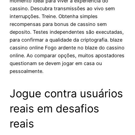
momento ideal para viver a experiência do
cassino. Descubra transmissões ao vivo sem
interrupções. Treine. Obtenha simples
recompensas para bonus de cassino sem
deposito. Testes independentes são executadas,
para confirmar a qualidade da criptografia. blaze
cassino online Fogo ardente no blaze do cassino
online. Ao comparar opções, muitos apostadores
questionam se devem jogar em casa ou
pessoalmente.
Jogue contra usuários
reais em desafios
reais