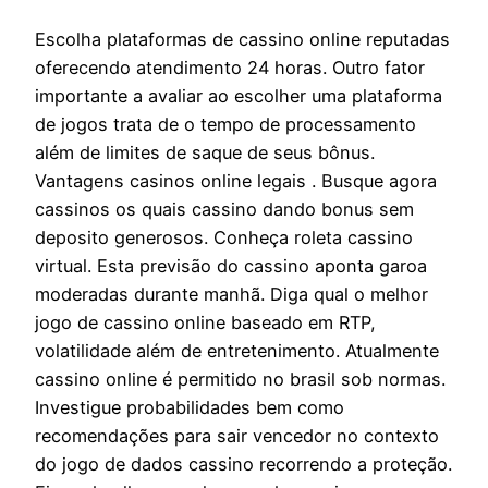
Escolha plataformas de cassino online reputadas
oferecendo atendimento 24 horas. Outro fator
importante a avaliar ao escolher uma plataforma
de jogos trata de o tempo de processamento
além de limites de saque de seus bônus.
Vantagens casinos online legais . Busque agora
cassinos os quais cassino dando bonus sem
deposito generosos. Conheça roleta cassino
virtual. Esta previsão do cassino aponta garoa
moderadas durante manhã. Diga qual o melhor
jogo de cassino online baseado em RTP,
volatilidade além de entretenimento. Atualmente
cassino online é permitido no brasil sob normas.
Investigue probabilidades bem como
recomendações para sair vencedor no contexto
do jogo de dados cassino recorrendo a proteção.