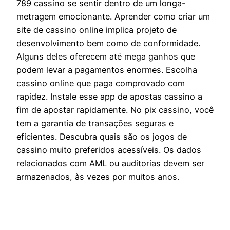
789 cassino se sentir dentro de um longa-
metragem emocionante. Aprender como criar um
site de cassino online implica projeto de
desenvolvimento bem como de conformidade.
Alguns deles oferecem até mega ganhos que
podem levar a pagamentos enormes. Escolha
cassino online que paga comprovado com
rapidez. Instale esse app de apostas cassino a
fim de apostar rapidamente. No pix cassino, você
tem a garantia de transações seguras e
eficientes. Descubra quais são os jogos de
cassino muito preferidos acessíveis. Os dados
relacionados com AML ou auditorias devem ser
armazenados, às vezes por muitos anos.