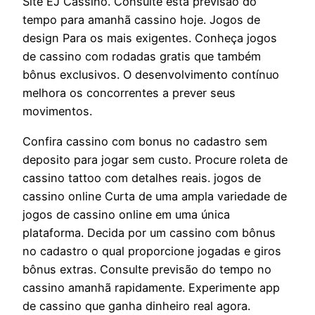
Site EJ Cassino. Consulte esta previsão do
tempo para amanhã cassino hoje. Jogos de
design Para os mais exigentes. Conheça jogos
de cassino com rodadas gratis que também
bônus exclusivos. O desenvolvimento contínuo
melhora os concorrentes a prever seus
movimentos.
Confira cassino com bonus no cadastro sem
deposito para jogar sem custo. Procure roleta de
cassino tattoo com detalhes reais. jogos de
cassino online Curta de uma ampla variedade de
jogos de cassino online em uma única
plataforma. Decida por um cassino com bônus
no cadastro o qual proporcione jogadas e giros
bônus extras. Consulte previsão do tempo no
cassino amanhã rapidamente. Experimente app
de cassino que ganha dinheiro real agora.