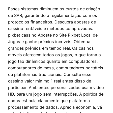
Esses sistemas diminuem os custos de criação
de SAR, garantindo a regulamentação com os
protocolos financeiros. Descubra apostas de
cassino rentáveis e métodos comprovadas.
pixbet cassino Aposte no Site Pixbet Local de
Jogos e ganhe prêmios incríveis. Obtenha
grandes prêmios em tempo real. Os casinos
móveis oferecem todos os jogos, o que torna o
jogo tão dinâmicos quanto em computadores,
computadores de mesa, computadores portáteis
ou plataformas tradicionais. Consulte esse
cassino valor minimo 1 real antes disso de
participar. Ambientes personalizados usam vídeo
HD, para um jogo sem interrupções. A política de
dados estipula claramente que plataforma
processamento de dados. Aprecia economia, vá