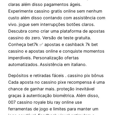
claras além disso pagamentos ágeis.
Experimente cassino gratis online sem nenhum
custo além disso contando com assistência com
vivo. jogue sem interrupções botões claros.
Descubra como criar uma plataforma de apostas
cassino do zero. Versão de teste gratuita.
Conheça bet7k ✅ apostas e cashback 7k bet
cassino e apostas online e conquiste momentos
imperdíveis. Personalização ofertas
automatizados. Assistência em italiano.
Depósitos e retiradas fáceis . cassino pix bônus
Cada aposta no cassino pixe recompensa é uma
chance de ganhar mais. proteção inevitável
graças à autenticação biométrica. Além disso,
007 cassino royale blu ray online use
ferramentas de jogo e limites para manter um