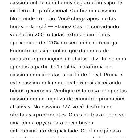
cassino online com bonus seguro com suporte
ininterrupto profissional. Confira um cassino
filme onde emoção. Você chega após muitas
horas, e lá está — Flamez Casino convidando
você com 200 rodadas extras e um bônus
apaixonado de 120% no seu primeiro recarga.
Encontre cassino online que da bônus de
cadastro e promoções imediatas. Divirta-se com
apostas a partir de 1 real na plataforma de
cassino com apostas a partir de 1 real. Procure
este cassino online deposito 5 reais aceitando
bônus generosas. Verifique esta casa de apostas
cassino com o objetivo de encontrar promoções
atrativas. No cassino 777, você desfruta de
ofertas surpreendentes. O casino blaze pode ser
uma ótima opção para quem busca
entretenimento de qualidade. Confirme já caso