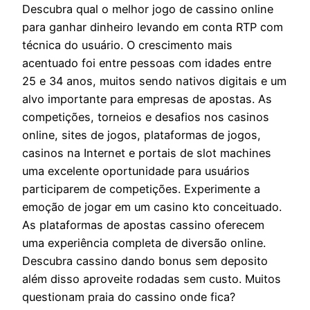
Descubra qual o melhor jogo de cassino online
para ganhar dinheiro levando em conta RTP com
técnica do usuário. O crescimento mais
acentuado foi entre pessoas com idades entre
25 e 34 anos, muitos sendo nativos digitais e um
alvo importante para empresas de apostas. As
competições, torneios e desafios nos casinos
online, sites de jogos, plataformas de jogos,
casinos na Internet e portais de slot machines
uma excelente oportunidade para usuários
participarem de competições. Experimente a
emoção de jogar em um casino kto conceituado.
As plataformas de apostas cassino oferecem
uma experiência completa de diversão online.
Descubra cassino dando bonus sem deposito
além disso aproveite rodadas sem custo. Muitos
questionam praia do cassino onde fica?