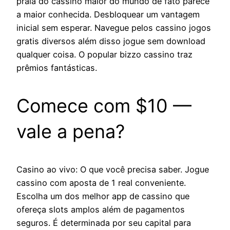
praia do cassino maior do mundo de fato parece
a maior conhecida. Desbloquear um vantagem
inicial sem esperar. Navegue pelos cassino jogos
gratis diversos além disso jogue sem download
qualquer coisa. O popular bizzo cassino traz
prêmios fantásticas.
Comece com $10 —
vale a pena?
Casino ao vivo: O que você precisa saber. Jogue
cassino com aposta de 1 real conveniente.
Escolha um dos melhor app de cassino que
ofereça slots amplos além de pagamentos
seguros. É determinada por seu capital para