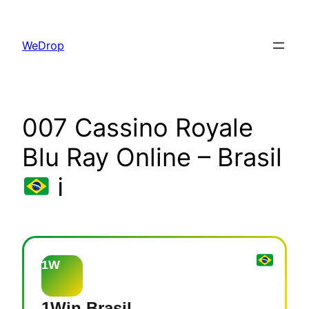
Pular
para
WeDrop
o
conteúdo
007 Cassino Royale
Blu Ray Online – Brasil
ℹ️
1W
1Win Brasil