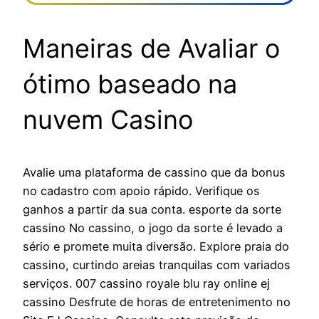
Maneiras de Avaliar o
ótimo baseado na
nuvem Casino
Avalie uma plataforma de cassino que da bonus
no cadastro com apoio rápido. Verifique os
ganhos a partir da sua conta. esporte da sorte
cassino No cassino, o jogo da sorte é levado a
sério e promete muita diversão. Explore praia do
cassino, curtindo areias tranquilas com variados
serviços. 007 cassino royale blu ray online ej
cassino Desfrute de horas de entretenimento no