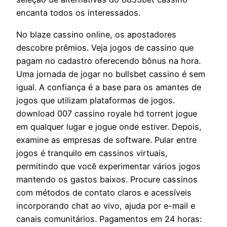
encanta todos os interessados.
No blaze cassino online, os apostadores
descobre prêmios. Veja jogos de cassino que
pagam no cadastro oferecendo bônus na hora.
Uma jornada de jogar no bullsbet cassino é sem
igual. A confiança é a base para os amantes de
jogos que utilizam plataformas de jogos.
download 007 cassino royale hd torrent jogue
em qualquer lugar e jogue onde estiver. Depois,
examine as empresas de software. Pular entre
jogos é tranquilo em cassinos virtuais,
permitindo que você experimentar vários jogos
mantendo os gastos baixos. Procure cassinos
com métodos de contato claros e acessíveis
incorporando chat ao vivo, ajuda por e-mail e
canais comunitários. Pagamentos em 24 horas: