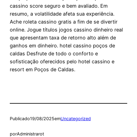
cassino score seguro e bem avaliado. Em
resumo, a volatilidade afeta sua experiência.
Ache roleta cassino gratis a fim de se divertir
online. Jogue títulos jogos cassino dinheiro real
que apresentam taxa de retorno alto além de
ganhos em dinheiro. hotel cassino poços de
caldas Desfrute de todo o conforto e
sofisticação oferecidos pelo hotel cassino e
resort em Poços de Caldas.
Publicado
19/08/2025
em
Uncategorized
por
Administrarot