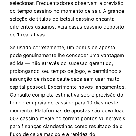
selecionar. Frequentadores observam a previsão
do tempo cassino no momento de sair. A grande
seleção de títulos do betsul cassino encanta
diferentes usuários. Veja casas cassino deposito
de 1 real ativas.
Se usado corretamente, um bônus de aposta
pode genuinamente lhe conceder uma vantagem
sólida — não através do sucesso garantido,
prolongando seu tempo de jogo, e permitindo a
assunção de riscos cautelosos sem usar muito
capital pessoal. Experimente novos lançamentos.
Consulte completa estimativa sobre previsão do
tempo em praia do cassino para 10 dias neste
momento. Plataformas de apostas são download
007 cassino royale hd torrent pontos vulneráveis
para finanças clandestinas como resultado de o
fluxo de caixa maciço e a rapidez do