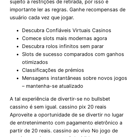
sujeito a restrições de retirada, por isso é
importante ler as regras. Ganhe recompensas de
usuário cada vez que jogar.
Descubra Confiáveis Virtuais Casinos
Comece slots mais modernas agora
Descubra rolos infinitos sem parar
Slots de sucesso comparados com ganhos
otimizados
Classificações de prémios
Mensagens instantâneas sobre novos jogos
– mantenha-se atualizado
A tal experiência de divertir-se no bullsbet
cassino é sem igual. cassino pix 20 reais
Aproveite a oportunidade de se divertir no lugar
de entretenimento com pagamento eletrônico a
partir de 20 reais. cassino ao vivo No jogo de