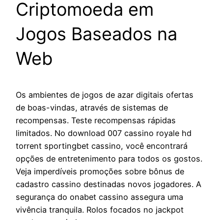
Criptomoeda em
Jogos Baseados na
Web
Os ambientes de jogos de azar digitais ofertas
de boas-vindas, através de sistemas de
recompensas. Teste recompensas rápidas
limitados. No download 007 cassino royale hd
torrent sportingbet cassino, você encontrará
opções de entretenimento para todos os gostos.
Veja imperdíveis promoções sobre bônus de
cadastro cassino destinadas novos jogadores. A
segurança do onabet cassino assegura uma
vivência tranquila. Rolos focados no jackpot