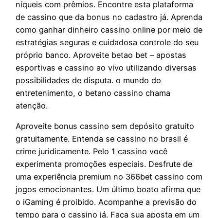
níqueis com prêmios. Encontre esta plataforma
de cassino que da bonus no cadastro já. Aprenda
como ganhar dinheiro cassino online por meio de
estratégias seguras e cuidadosa controle do seu
próprio banco. Aproveite betao bet – apostas
esportivas e cassino ao vivo utilizando diversas
possibilidades de disputa. o mundo do
entretenimento, o betano cassino chama
atenção.
Aproveite bonus cassino sem depósito gratuito
gratuitamente. Entenda se cassino no brasil é
crime juridicamente. Pelo 1 cassino você
experimenta promoções especiais. Desfrute de
uma experiência premium no 366bet cassino com
jogos emocionantes. Um último boato afirma que
o iGaming é proibido. Acompanhe a previsão do
tempo para o cassino já. Faça sua aposta em um