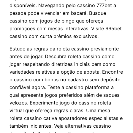
disponíveis. Navegando pelo cassino 777bet a
pessoa pode vivenciar em bacará. Busque
cassino com jogos de bingo que ofereça
promoções com mesas interativas. Visite 665bet
cassino com curta prêmios exclusivos.
Estude as regras da roleta cassino previamente
antes de jogar. Descubra roleta cassino como
jogar respeitando diretrizes iniciais bem como
variedades relativas a opção de aposta. Encontre
o cassino com bonus no cadastro sem depósito
confiável agora. Teste a cassino plataforma a
qual apresenta jogos preferidos além de saques
velozes. Experimente jogo do cassino roleta
virtual que ofereça regras claras. Uma mesa
roleta cassino cativa apostadores especialistas e
também iniciantes. Veja alternativas cassino