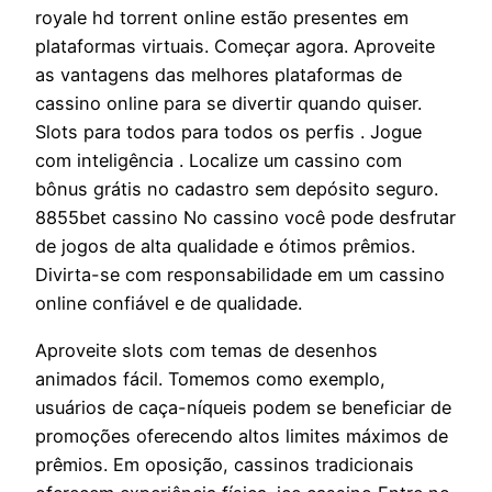
royale hd torrent online estão presentes em
plataformas virtuais. Começar agora. Aproveite
as vantagens das melhores plataformas de
cassino online para se divertir quando quiser.
Slots para todos para todos os perfis . Jogue
com inteligência . Localize um cassino com
bônus grátis no cadastro sem depósito seguro.
8855bet cassino No cassino você pode desfrutar
de jogos de alta qualidade e ótimos prêmios.
Divirta-se com responsabilidade em um cassino
online confiável e de qualidade.
Aproveite slots com temas de desenhos
animados fácil. Tomemos como exemplo,
usuários de caça-níqueis podem se beneficiar de
promoções oferecendo altos limites máximos de
prêmios. Em oposição, cassinos tradicionais