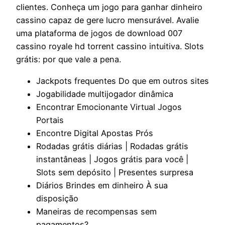
clientes. Conheça um jogo para ganhar dinheiro
cassino capaz de gere lucro mensurável. Avalie
uma plataforma de jogos de download 007
cassino royale hd torrent cassino intuitiva. Slots
grátis: por que vale a pena.
Jackpots frequentes Do que em outros sites
Jogabilidade multijogador dinâmica
Encontrar Emocionante Virtual Jogos
Portais
Encontre Digital Apostas Prós
Rodadas grátis diárias | Rodadas grátis
instantâneas | Jogos grátis para você |
Slots sem depósito | Presentes surpresa
Diários Brindes em dinheiro À sua
disposição
Maneiras de recompensas sem
pagamentos?