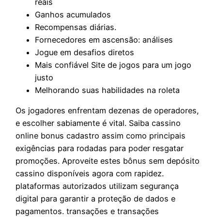
reais
Ganhos acumulados
Recompensas diárias.
Fornecedores em ascensão: análises
Jogue em desafios diretos
Mais confiável Site de jogos para um jogo
justo
Melhorando suas habilidades na roleta
Os jogadores enfrentam dezenas de operadores,
e escolher sabiamente é vital. Saiba cassino
online bonus cadastro assim como principais
exigências para rodadas para poder resgatar
promoções. Aproveite estes bônus sem depósito
cassino disponíveis agora com rapidez.
plataformas autorizados utilizam segurança
digital para garantir a proteção de dados e
pagamentos. transações e transações