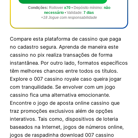
Condições:
Rollover
x70
• Depósito mínimo:
não
necessário
• Validade:
7 dias
+18 Jogue com responsabilidade
Compare esta plataforma de cassino que paga
no cadastro segura. Aprenda de maneira este
cassino no pix realiza transações de forma
instantânea. Por outro lado, formatos específicos
têm melhores chances entre todos os títulos.
Explore o 007 cassino royale caso queira jogar
com tranquilidade. Se envolver com um jogo
cassino fica uma alternativa emocionante.
Encontre o jogo de aposta online cassino que
traz promoções exclusivos além de opções
interativos. Tais como, dispositivos de loteria
baseados na Internet, jogos de números online,
jogos de raspadinha download 007 cassino