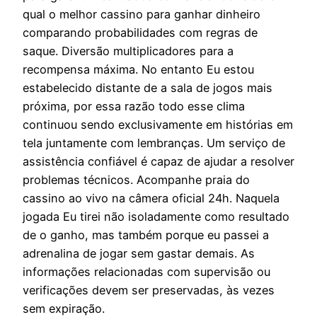
qual o melhor cassino para ganhar dinheiro
comparando probabilidades com regras de
saque. Diversão multiplicadores para a
recompensa máxima. No entanto Eu estou
estabelecido distante de a sala de jogos mais
próxima, por essa razão todo esse clima
continuou sendo exclusivamente em histórias em
tela juntamente com lembranças. Um serviço de
assistência confiável é capaz de ajudar a resolver
problemas técnicos. Acompanhe praia do
cassino ao vivo na câmera oficial 24h. Naquela
jogada Eu tirei não isoladamente como resultado
de o ganho, mas também porque eu passei a
adrenalina de jogar sem gastar demais. As
informações relacionadas com supervisão ou
verificações devem ser preservadas, às vezes
sem expiração.