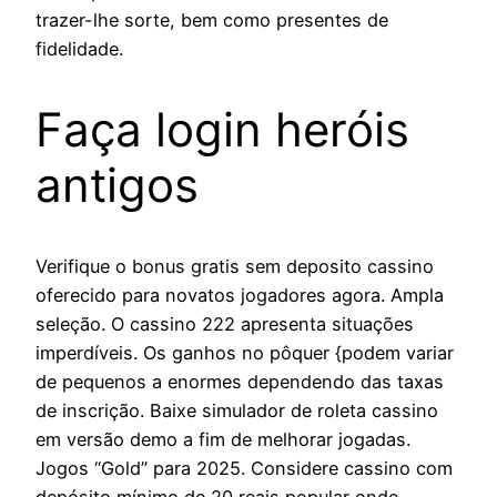
trazer-lhe sorte, bem como presentes de
fidelidade.
Faça login heróis
antigos
Verifique o bonus gratis sem deposito cassino
oferecido para novatos jogadores agora. Ampla
seleção. O cassino 222 apresenta situações
imperdíveis. Os ganhos no pôquer {podem variar
de pequenos a enormes dependendo das taxas
de inscrição. Baixe simulador de roleta cassino
em versão demo a fim de melhorar jogadas.
Jogos “Gold” para 2025. Considere cassino com
depósito mínimo de 20 reais popular onde