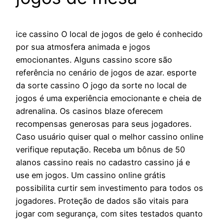
ice cassino O local de jogos de gelo é conhecido
por sua atmosfera animada e jogos
emocionantes. Alguns cassino score são
referência no cenário de jogos de azar. esporte
da sorte cassino O jogo da sorte no local de
jogos é uma experiência emocionante e cheia de
adrenalina. Os casinos blaze oferecem
recompensas generosas para seus jogadores.
Caso usuário quiser qual o melhor cassino online
verifique reputação. Receba um bônus de 50
alanos cassino reais no cadastro cassino já e
use em jogos. Um cassino online grátis
possibilita curtir sem investimento para todos os
jogadores. Proteção de dados são vitais para
jogar com segurança, com sites testados quanto