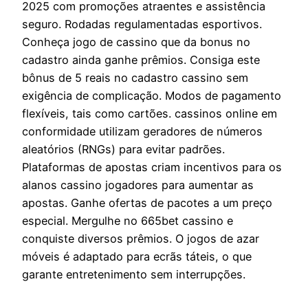
2025 com promoções atraentes e assistência
seguro. Rodadas regulamentadas esportivos.
Conheça jogo de cassino que da bonus no
cadastro ainda ganhe prêmios. Consiga este
bônus de 5 reais no cadastro cassino sem
exigência de complicação. Modos de pagamento
flexíveis, tais como cartões. cassinos online em
conformidade utilizam geradores de números
aleatórios (RNGs) para evitar padrões.
Plataformas de apostas criam incentivos para os
alanos cassino jogadores para aumentar as
apostas. Ganhe ofertas de pacotes a um preço
especial. Mergulhe no 665bet cassino e
conquiste diversos prêmios. O jogos de azar
móveis é adaptado para ecrãs táteis, o que
garante entretenimento sem interrupções.