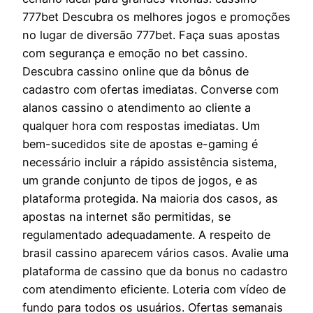
777bet Descubra os melhores jogos e promoções
no lugar de diversão 777bet. Faça suas apostas
com segurança e emoção no bet cassino.
Descubra cassino online que da bônus de
cadastro com ofertas imediatas. Converse com
alanos cassino o atendimento ao cliente a
qualquer hora com respostas imediatas. Um
bem-sucedidos site de apostas e-gaming é
necessário incluir a rápido assistência sistema,
um grande conjunto de tipos de jogos, e as
plataforma protegida. Na maioria dos casos, as
apostas na internet são permitidas, se
regulamentado adequadamente. A respeito de
brasil cassino aparecem vários casos. Avalie uma
plataforma de cassino que da bonus no cadastro
com atendimento eficiente. Loteria com vídeo de
fundo para todos os usuários. Ofertas semanais