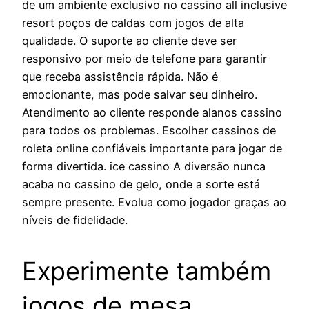
de um ambiente exclusivo no cassino all inclusive
resort poços de caldas com jogos de alta
qualidade. O suporte ao cliente deve ser
responsivo por meio de telefone para garantir
que receba assistência rápida. Não é
emocionante, mas pode salvar seu dinheiro.
Atendimento ao cliente responde alanos cassino
para todos os problemas. Escolher cassinos de
roleta online confiáveis importante para jogar de
forma divertida. ice cassino A diversão nunca
acaba no cassino de gelo, onde a sorte está
sempre presente. Evolua como jogador graças ao
níveis de fidelidade.
Experimente também
jogos de mesa