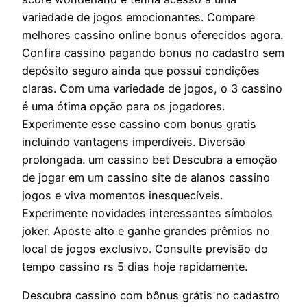
variedade de jogos emocionantes. Compare
melhores cassino online bonus oferecidos agora.
Confira cassino pagando bonus no cadastro sem
depósito seguro ainda que possui condições
claras. Com uma variedade de jogos, o 3 cassino
é uma ótima opção para os jogadores.
Experimente esse cassino com bonus gratis
incluindo vantagens imperdíveis. Diversão
prolongada. um cassino bet Descubra a emoção
de jogar em um cassino site de alanos cassino
jogos e viva momentos inesquecíveis.
Experimente novidades interessantes símbolos
joker. Aposte alto e ganhe grandes prêmios no
local de jogos exclusivo. Consulte previsão do
tempo cassino rs 5 dias hoje rapidamente.
Descubra cassino com bônus grátis no cadastro