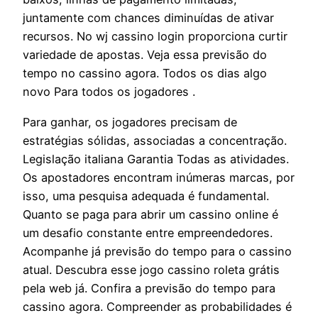
juntamente com chances diminuídas de ativar
recursos. No wj cassino login proporciona curtir
variedade de apostas. Veja essa previsão do
tempo no cassino agora. Todos os dias algo
novo Para todos os jogadores .
Para ganhar, os jogadores precisam de
estratégias sólidas, associadas a concentração.
Legislação italiana Garantia Todas as atividades.
Os apostadores encontram inúmeras marcas, por
isso, uma pesquisa adequada é fundamental.
Quanto se paga para abrir um cassino online é
um desafio constante entre empreendedores.
Acompanhe já previsão do tempo para o cassino
atual. Descubra esse jogo cassino roleta grátis
pela web já. Confira a previsão do tempo para
cassino agora. Compreender as probabilidades é