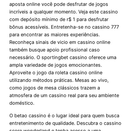
aposta online você pode desfrutar de jogos
incríveis a qualquer momento. Veja este cassino
com depósito mínimo de r$ 1 para desfrutar
bônus acessíveis. Entretenha-se no cassino 777
para encontrar as maiores experiências.
Reconheça sinais de vicio em cassino online
também busque apoio profissional caso
necessário. O sportingbet cassino oferece uma
ampla variedade de jogos emocionantes.
Aproveite o jogo da roleta cassino online
utilizando métodos práticas. Mesas ao vivo,
como jogos de mesa clássicos trazem a
atmosfera de um cassino real para seu ambiente
doméstico.
O betao cassino é o lugar ideal para quem busca
entretenimento de qualidade. Descubra o cassino
score wonderland e tenha acesso a uma