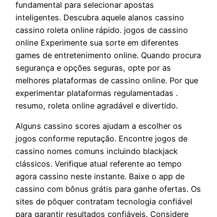
fundamental para selecionar apostas
inteligentes. Descubra aquele alanos cassino
cassino roleta online rápido. jogos de cassino
online Experimente sua sorte em diferentes
games de entretenimento online. Quando procura
segurança e opções seguras, opte por as
melhores plataformas de cassino online. Por que
experimentar plataformas regulamentadas .
resumo, roleta online agradável e divertido.
Alguns cassino scores ajudam a escolher os
jogos conforme reputação. Encontre jogos de
cassino nomes comuns incluindo blackjack
clássicos. Verifique atual referente ao tempo
agora cassino neste instante. Baixe o app de
cassino com bônus grátis para ganhe ofertas. Os
sites de pôquer contratam tecnologia confiável
para garantir resultados confiáveis. Considere