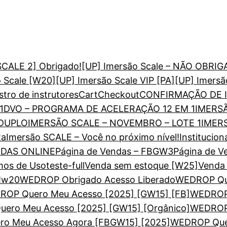
SCALE 2] Obrigado!
[UP] Imersão Scale – NÃO OBRI
o Scale [W20]
[UP] Imersão Scale VIP [PA]
[UP] Imersã
tro de instrutores
Cart
Checkout
CONFIRMAÇÃO DE I
1
DVO – PROGRAMA DE ACELERAÇÃO 12 EM 1
IMERS
 DUPLO
IMERSÃO SCALE – NOVEMBRO – LOTE 1
IMER
ta
Imersão SCALE – Você no próximo nível!
Institucion
NDAS ONLINE
Página de Vendas – FBGW3
Página de V
mos de Uso
teste-full
Venda sem estoque [W25]
Venda 
!
w20
WEDROP Obrigado Acesso Liberado
WEDROP Que
OP Quero Meu Acesso [2025] [GW15] [FB]
WEDROP 
ero Meu Acesso [2025] [GW15] [Orgânico]
WEDROP 
o Meu Acesso Agora [FBGW15] [2025]
WEDROP Quer