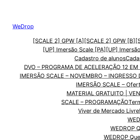
Pular
para
o
WeDrop
conteúdo
[SCALE 2] GPW [A]
[SCALE 2] GPW [B]
[
[UP] Imersão Scale [PA]
[UP] Imersã
Cadastro de alunos
Cadas
DVO – PROGRAMA DE ACELERAÇÃO 12 EM 
IMERSÃO SCALE – NOVEMBRO – INGRESSO
IMERSÃO SCALE – Ofer
MATERIAL GRATUITO | VE
SCALE – PROGRAMAÇÃO
Ter
Viver de Mercado Livre
WEDR
WEDROP Qu
WEDROP Quer