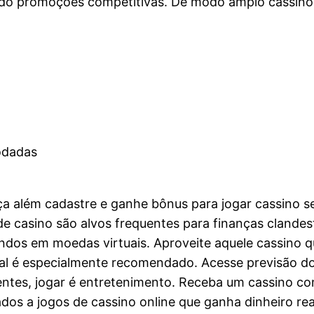
do promoções competitivas. De modo amplo cassino é 
odadas
ça além cadastre e ganhe bônus para jogar cassino s
s de casino são alvos frequentes para finanças clande
ndos em moedas virtuais. Aproveite aquele cassino q
virtual é especialmente recomendado. Acesse previsão 
ientes, jogar é entretenimento. Receba um cassino c
ados a jogos de cassino online que ganha dinheiro rea