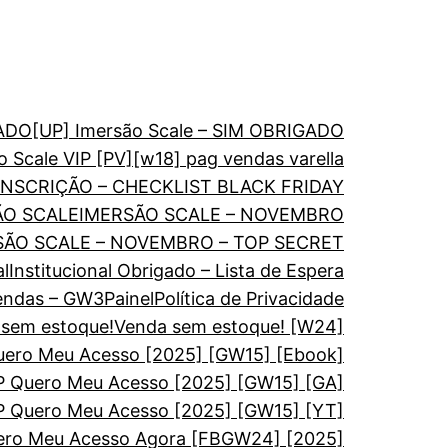
GADO
[UP] Imersão Scale – SIM OBRIGADO
o Scale VIP [PV]
[w18] pag vendas varella
NSCRIÇÃO – CHECKLIST BLACK FRIDAY
ÃO SCALE
IMERSÃO SCALE – NOVEMBRO
SÃO SCALE – NOVEMBRO – TOP SECRET
al
Institucional Obrigado – Lista de Espera
endas – GW3
Painel
Política de Privacidade
sem estoque!
Venda sem estoque! [W24]
ro Meu Acesso [2025] [GW15] [Ebook]
Quero Meu Acesso [2025] [GW15] [GA]
Quero Meu Acesso [2025] [GW15] [YT]
o Meu Acesso Agora [FBGW24] [2025]