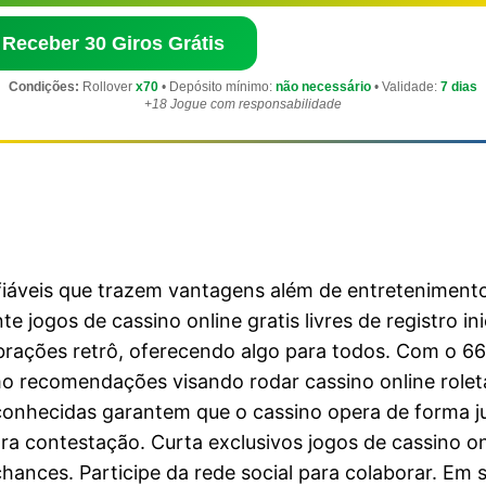
 Receber 30 Giros Grátis
Condições:
Rollover
x70
• Depósito mínimo:
não necessário
• Validade:
7 dias
+18 Jogue com responsabilidade
iáveis que trazem vantagens além de entretenimento 
e jogos de cassino online gratis livres de registro i
ibrações retrô, oferecendo algo para todos. Com o 6
mo recomendações visando rodar cassino online role
econhecidas garantem que o cassino opera de forma j
a contestação. Curta exclusivos jogos de cassino on
ances. Participe da rede social para colaborar. Em 