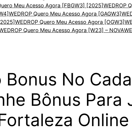
ero Meu Acesso Agora [FBGW3] [2025]
WEDROP Qu
W4]
WEDROP Quero Meu Acesso Agora [GAGW3]
WED
[2025]
WEDROP Quero Meu Acesso Agora [OGW3]
WE
WEDROP Quero Meu Acesso Agora [W23] – NOVA
WE
 Bonus No Cadas
nhe Bônus Para 
ortaleza Online