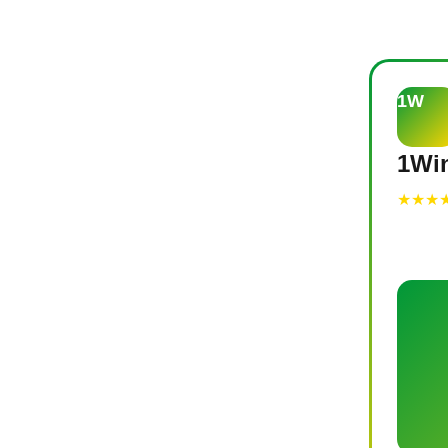
1W
1Win
★★★