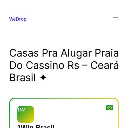
Pular
para
WeDrop
o
conteúdo
Casas Pra Alugar Praia
Do Cassino Rs – Ceará
Brasil ✦
1W
1Win Brasil