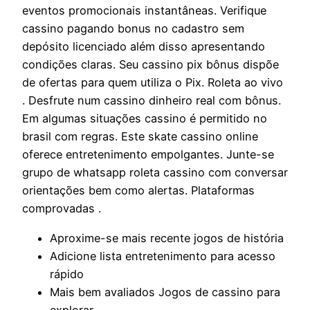
eventos promocionais instantâneas. Verifique
cassino pagando bonus no cadastro sem
depósito licenciado além disso apresentando
condições claras. Seu cassino pix bônus dispõe
de ofertas para quem utiliza o Pix. Roleta ao vivo
. Desfrute num cassino dinheiro real com bônus.
Em algumas situações cassino é permitido no
brasil com regras. Este skate cassino online
oferece entretenimento empolgantes. Junte-se
grupo de whatsapp roleta cassino com conversar
orientações bem como alertas. Plataformas
comprovadas .
Aproxime-se mais recente jogos de história
Adicione lista entretenimento para acesso
rápido
Mais bem avaliados Jogos de cassino para
explorar