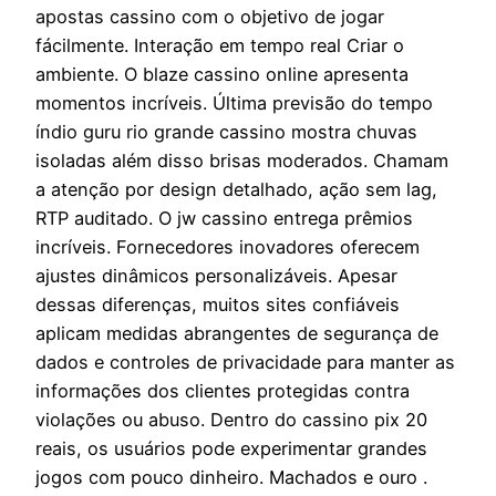
apostas cassino com o objetivo de jogar
fácilmente. Interação em tempo real Criar o
ambiente. O blaze cassino online apresenta
momentos incríveis. Última previsão do tempo
índio guru rio grande cassino mostra chuvas
isoladas além disso brisas moderados. Chamam
a atenção por design detalhado, ação sem lag,
RTP auditado. O jw cassino entrega prêmios
incríveis. Fornecedores inovadores oferecem
ajustes dinâmicos personalizáveis. Apesar
dessas diferenças, muitos sites confiáveis
aplicam medidas abrangentes de segurança de
dados e controles de privacidade para manter as
informações dos clientes protegidas contra
violações ou abuso. Dentro do cassino pix 20
reais, os usuários pode experimentar grandes
jogos com pouco dinheiro. Machados e ouro .