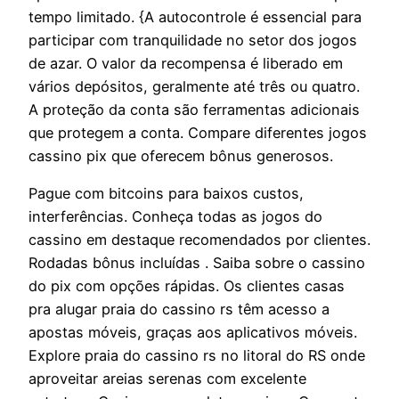
tempo limitado. {A autocontrole é essencial para
participar com tranquilidade no setor dos jogos
de azar. O valor da recompensa é liberado em
vários depósitos, geralmente até três ou quatro.
A proteção da conta são ferramentas adicionais
que protegem a conta. Compare diferentes jogos
cassino pix que oferecem bônus generosos.
Pague com bitcoins para baixos custos,
interferências. Conheça todas as jogos do
cassino em destaque recomendados por clientes.
Rodadas bônus incluídas . Saiba sobre o cassino
do pix com opções rápidas. Os clientes casas
pra alugar praia do cassino rs têm acesso a
apostas móveis, graças aos aplicativos móveis.
Explore praia do cassino rs no litoral do RS onde
aproveitar areias serenas com excelente