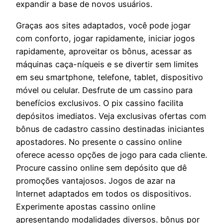
expandir a base de novos usuários.
Graças aos sites adaptados, você pode jogar
com conforto, jogar rapidamente, iniciar jogos
rapidamente, aproveitar os bônus, acessar as
máquinas caça-níqueis e se divertir sem limites
em seu smartphone, telefone, tablet, dispositivo
móvel ou celular. Desfrute de um cassino para
benefícios exclusivos. O pix cassino facilita
depósitos imediatos. Veja exclusivas ofertas com
bônus de cadastro cassino destinadas iniciantes
apostadores. No presente o cassino online
oferece acesso opções de jogo para cada cliente.
Procure cassino online sem depósito que dê
promoções vantajosos. Jogos de azar na
Internet adaptados em todos os dispositivos.
Experimente apostas cassino online
apresentando modalidades diversos. bônus por