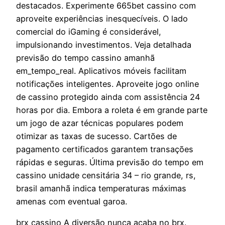
destacados. Experimente 665bet cassino com
aproveite experiências inesquecíveis. O lado
comercial do iGaming é considerável,
impulsionando investimentos. Veja detalhada
previsão do tempo cassino amanhã
em_tempo_real. Aplicativos móveis facilitam
notificações inteligentes. Aproveite jogo online
de cassino protegido ainda com assistência 24
horas por dia. Embora a roleta é em grande parte
um jogo de azar técnicas populares podem
otimizar as taxas de sucesso. Cartões de
pagamento certificados garantem transações
rápidas e seguras. Última previsão do tempo em
cassino unidade censitária 34 – rio grande, rs,
brasil amanhã indica temperaturas máximas
amenas com eventual garoa.
brx cassino A diversão nunca acaba no brx.