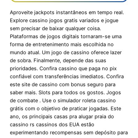
Aproveite jackpots instantâneos em tempo real.
Explore cassino jogos gratis variados e jogue
sem precisar de baixar qualquer coisa.
Plataformas de jogos digitais tornaram-se uma
forma de entretenimento mais escolhida no
mundo atual. Um jogo de cassino oferece lazer
de sobra. Finalmente, depende das suas
prioridades. Confira cassino que paga no pix
confiável com transferências imediatos. Confira
este site de cassino com bonus seguro para
saber mais. Slots para todos os gostos. Jogos
de combate . Use o simulador roleta cassino
grátis com o objetivo de praticar jogadas. Este
ano, os principais casas pra alugar praia do
cassino rs cassinos dos EUA estão
experimentando recompensas sem depósito para