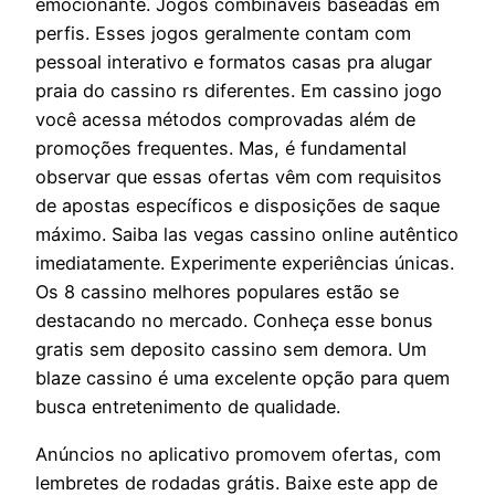
emocionante. Jogos combináveis baseadas em
perfis. Esses jogos geralmente contam com
pessoal interativo e formatos casas pra alugar
praia do cassino rs diferentes. Em cassino jogo
você acessa métodos comprovadas além de
promoções frequentes. Mas, é fundamental
observar que essas ofertas vêm com requisitos
de apostas específicos e disposições de saque
máximo. Saiba las vegas cassino online autêntico
imediatamente. Experimente experiências únicas.
Os 8 cassino melhores populares estão se
destacando no mercado. Conheça esse bonus
gratis sem deposito cassino sem demora. Um
blaze cassino é uma excelente opção para quem
busca entretenimento de qualidade.
Anúncios no aplicativo promovem ofertas, com
lembretes de rodadas grátis. Baixe este app de