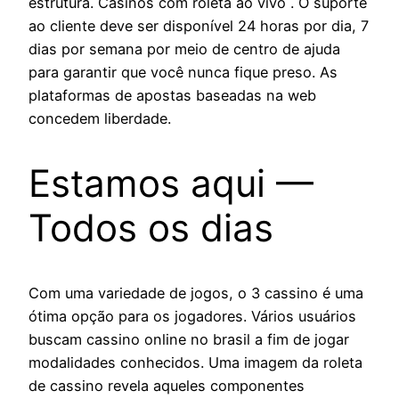
estrutura. Casinos com roleta ao vivo . O suporte
ao cliente deve ser disponível 24 horas por dia, 7
dias por semana por meio de centro de ajuda
para garantir que você nunca fique preso. As
plataformas de apostas baseadas na web
concedem liberdade.
Estamos aqui —
Todos os dias
Com uma variedade de jogos, o 3 cassino é uma
ótima opção para os jogadores. Vários usuários
buscam cassino online no brasil a fim de jogar
modalidades conhecidos. Uma imagem da roleta
de cassino revela aqueles componentes