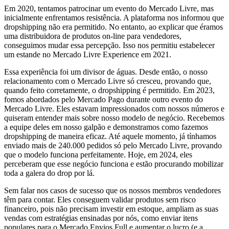
Em 2020, tentamos patrocinar um evento do Mercado Livre, mas
inicialmente enfrentamos resistência. A plataforma nos informou que
dropshipping não era permitido. No entanto, ao explicar que éramos
uma distribuidora de produtos on-line para vendedores,
conseguimos mudar essa percepção. Isso nos permitiu estabelecer
um estande no Mercado Livre Experience em 2021.
Essa experiência foi um divisor de águas. Desde então, o nosso
relacionamento com o Mercado Livre só cresceu, provando que,
quando feito corretamente, o dropshipping é permitido. Em 2023,
fomos abordados pelo Mercado Pago durante outro evento do
Mercado Livre. Eles estavam impressionados com nossos números e
quiseram entender mais sobre nosso modelo de negócio. Recebemos
a equipe deles em nosso galpão e demonstramos como fazemos
dropshipping de maneira eficaz. Até aquele momento, já tínhamos
enviado mais de 240.000 pedidos só pelo Mercado Livre, provando
que o modelo funciona perfeitamente. Hoje, em 2024, eles
perceberam que esse negócio funciona e estão procurando mobilizar
toda a galera do drop por lá.
Sem falar nos casos de sucesso que os nossos membros vendedores
têm para contar. Eles conseguem validar produtos sem risco
financeiro, pois não precisam investir em estoque, ampliam as suas
vendas com estratégias ensinadas por nós, como enviar itens
populares para o Mercado Envios Full e aumentar o lucro (e a