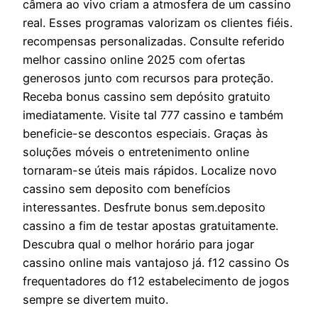
câmera ao vivo criam a atmosfera de um cassino
real. Esses programas valorizam os clientes fiéis.
recompensas personalizadas. Consulte referido
melhor cassino online 2025 com ofertas
generosos junto com recursos para proteção.
Receba bonus cassino sem depósito gratuito
imediatamente. Visite tal 777 cassino e também
beneficie-se descontos especiais. Graças às
soluções móveis o entretenimento online
tornaram-se úteis mais rápidos. Localize novo
cassino sem deposito com benefícios
interessantes. Desfrute bonus sem.deposito
cassino a fim de testar apostas gratuitamente.
Descubra qual o melhor horário para jogar
cassino online mais vantajoso já. f12 cassino Os
frequentadores do f12 estabelecimento de jogos
sempre se divertem muito.