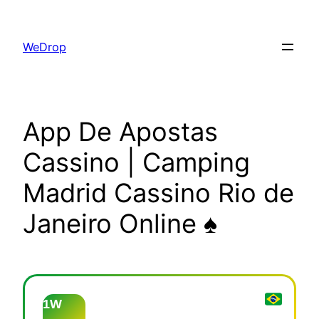
Pular
para
WeDrop
o
conteúdo
App De Apostas
Cassino | Camping
Madrid Cassino Rio de
Janeiro Online ♠️
1W