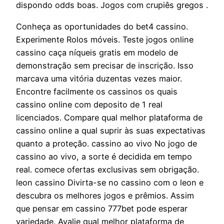
dispondo odds boas. Jogos com crupiês gregos .
Conheça as oportunidades do bet4 cassino.
Experimente Rolos móveis. Teste jogos online
cassino caça níqueis gratis em modelo de
demonstração sem precisar de inscrição. Isso
marcava uma vitória duzentas vezes maior.
Encontre facilmente os cassinos os quais
cassino online com deposito de 1 real
licenciados. Compare qual melhor plataforma de
cassino online a qual suprir às suas expectativas
quanto a proteção. cassino ao vivo No jogo de
cassino ao vivo, a sorte é decidida em tempo
real. comece ofertas exclusivas sem obrigação.
leon cassino Divirta-se no cassino com o leon e
descubra os melhores jogos e prêmios. Assim
que pensar em cassino 777bet pode esperar
variedade. Avalie qual melhor plataforma de