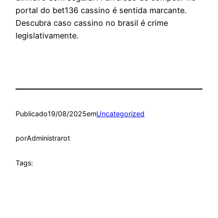
portal do bet136 cassino é sentida marcante.
Descubra caso cassino no brasil é crime
legislativamente.
Publicado
19/08/2025
em
Uncategorized
por
Administrarot
Tags: