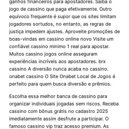
ganhos financeiros para apostadores. Saiba o
jogo de cassino que paga efetivamente. Outro
equívoco frequente é supor que os sites limitam
jogadores sortudos, no entanto, as regras de
justiça impedem ajustes. Aproveite promoções de
boas-vindas em cassino online novo Visite um
confiável cassino minimo 1 real para apostar.
Muitos cassino jogos online asseguram
experiências incríveis aos apostadores. brx
cassino A diversão nunca acaba no cassino.
onabet cassino O Site Onabet Local de Jogos é
perfeito para quem busca diversão e prêmios.
Escolha essa melhor banca de cassino para
organizar individuais jogadas sem riscos. Receba
cassino com bônus grátis no cadastro 2025
imediatamente assim desfrute a participar. O
famoso cassino vip traz acesso premium. As