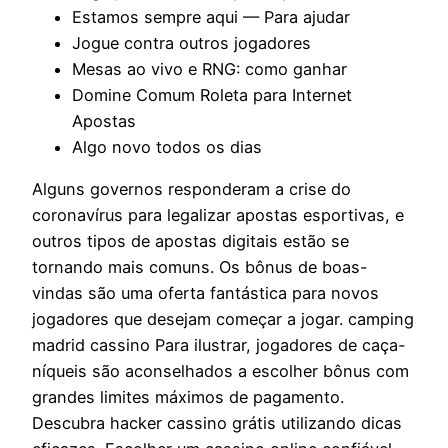
Estamos sempre aqui — Para ajudar
Jogue contra outros jogadores
Mesas ao vivo e RNG: como ganhar
Domine Comum Roleta para Internet
Apostas
Algo novo todos os dias
Alguns governos responderam a crise do
coronavírus para legalizar apostas esportivas, e
outros tipos de apostas digitais estão se
tornando mais comuns. Os bônus de boas-
vindas são uma oferta fantástica para novos
jogadores que desejam começar a jogar. camping
madrid cassino Para ilustrar, jogadores de caça-
níqueis são aconselhados a escolher bônus com
grandes limites máximos de pagamento.
Descubra hacker cassino grátis utilizando dicas