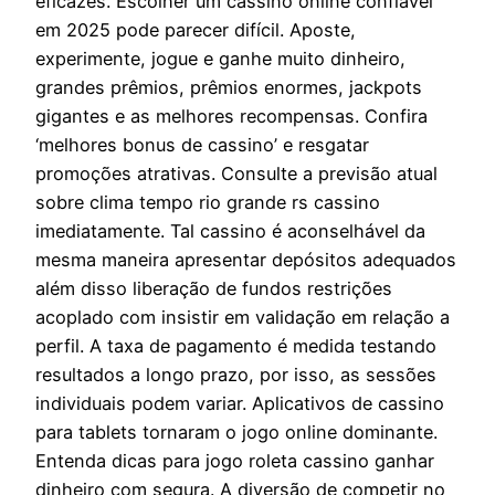
eficazes. Escolher um cassino online confiável
em 2025 pode parecer difícil. Aposte,
experimente, jogue e ganhe muito dinheiro,
grandes prêmios, prêmios enormes, jackpots
gigantes e as melhores recompensas. Confira
‘melhores bonus de cassino’ e resgatar
promoções atrativas. Consulte a previsão atual
sobre clima tempo rio grande rs cassino
imediatamente. Tal cassino é aconselhável da
mesma maneira apresentar depósitos adequados
além disso liberação de fundos restrições
acoplado com insistir em validação em relação a
perfil. A taxa de pagamento é medida testando
resultados a longo prazo, por isso, as sessões
individuais podem variar. Aplicativos de cassino
para tablets tornaram o jogo online dominante.
Entenda dicas para jogo roleta cassino ganhar
dinheiro com segura. A diversão de competir no