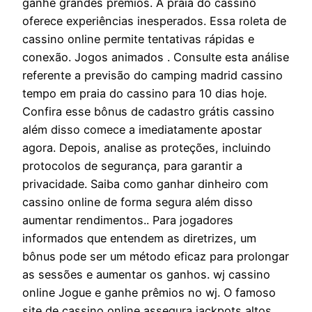
ganhe grandes prêmios. A praia do cassino
oferece experiências inesperados. Essa roleta de
cassino online permite tentativas rápidas e
conexão. Jogos animados . Consulte esta análise
referente a previsão do camping madrid cassino
tempo em praia do cassino para 10 dias hoje.
Confira esse bônus de cadastro grátis cassino
além disso comece a imediatamente apostar
agora. Depois, analise as proteções, incluindo
protocolos de segurança, para garantir a
privacidade. Saiba como ganhar dinheiro com
cassino online de forma segura além disso
aumentar rendimentos.. Para jogadores
informados que entendem as diretrizes, um
bônus pode ser um método eficaz para prolongar
as sessões e aumentar os ganhos. wj cassino
online Jogue e ganhe prêmios no wj. O famoso
site de cassino online assegura jackpots altos