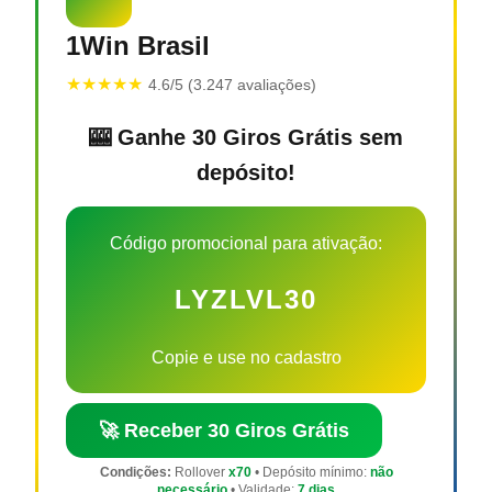
1Win Brasil
★★★★★
4.6/5 (3.247 avaliações)
🎰 Ganhe 30 Giros Grátis sem
depósito!
Código promocional para ativação:
LYZLVL30
Copie e use no cadastro
🚀 Receber 30 Giros Grátis
Condições:
Rollover
x70
• Depósito mínimo:
não
necessário
• Validade:
7 dias