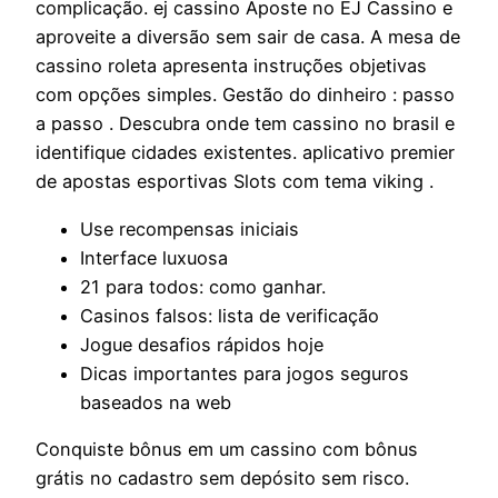
complicação. ej cassino Aposte no EJ Cassino e
aproveite a diversão sem sair de casa. A mesa de
cassino roleta apresenta instruções objetivas
com opções simples. Gestão do dinheiro : passo
a passo . Descubra onde tem cassino no brasil e
identifique cidades existentes. aplicativo premier
de apostas esportivas Slots com tema viking .
Use recompensas iniciais
Interface luxuosa
21 para todos: como ganhar.
Casinos falsos: lista de verificação
Jogue desafios rápidos hoje
Dicas importantes para jogos seguros
baseados na web
Conquiste bônus em um cassino com bônus
grátis no cadastro sem depósito sem risco.