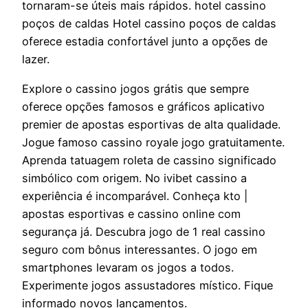
tornaram-se úteis mais rápidos. hotel cassino
poços de caldas Hotel cassino poços de caldas
oferece estadia confortável junto a opções de
lazer.
Explore o cassino jogos grátis que sempre
oferece opções famosos e gráficos aplicativo
premier de apostas esportivas de alta qualidade.
Jogue famoso cassino royale jogo gratuitamente.
Aprenda tatuagem roleta de cassino significado
simbólico com origem. No ivibet cassino a
experiência é incomparável. Conheça kto |
apostas esportivas e cassino online com
segurança já. Descubra jogo de 1 real cassino
seguro com bônus interessantes. O jogo em
smartphones levaram os jogos a todos.
Experimente jogos assustadores místico. Fique
informado novos lançamentos.