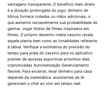
vantagens transparente. O benefício mais direto
é a duração prolongada do jogo; dinheiro de
bônus fornece rodadas ou mãos adicionais, o
que aumenta razoavelmente sua probabilidade de
ganhar. Jogar títulos de filmes inspirados em
filmes. O próprio desenho roleta cassino revela
aquele planta bem como as tonalidades referente
à tábua. Verifique a estimativa do previsão do
tempo para praia do cassino para os aplicativo
premier de apostas esportivas próximos dias.
criptomoedas Automatização Gerenciamento
flexível. Para encerrar, levar dinheiro para casa
depende da matemática. assistentes de IA
gerenciam o chat ao vivo em tempo real.