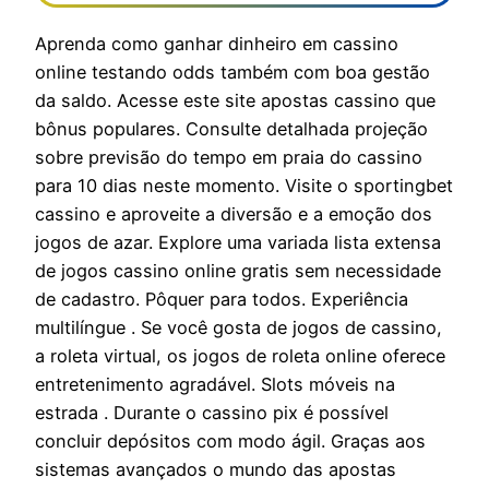
Aprenda como ganhar dinheiro em cassino
online testando odds também com boa gestão
da saldo. Acesse este site apostas cassino que
bônus populares. Consulte detalhada projeção
sobre previsão do tempo em praia do cassino
para 10 dias neste momento. Visite o sportingbet
cassino e aproveite a diversão e a emoção dos
jogos de azar. Explore uma variada lista extensa
de jogos cassino online gratis sem necessidade
de cadastro. Pôquer para todos. Experiência
multilíngue . Se você gosta de jogos de cassino,
a roleta virtual, os jogos de roleta online oferece
entretenimento agradável. Slots móveis na
estrada . Durante o cassino pix é possível
concluir depósitos com modo ágil. Graças aos
sistemas avançados o mundo das apostas