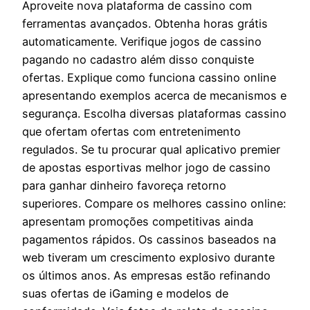
Aproveite nova plataforma de cassino com
ferramentas avançados. Obtenha horas grátis
automaticamente. Verifique jogos de cassino
pagando no cadastro além disso conquiste
ofertas. Explique como funciona cassino online
apresentando exemplos acerca de mecanismos e
segurança. Escolha diversas plataformas cassino
que ofertam ofertas com entretenimento
regulados. Se tu procurar qual aplicativo premier
de apostas esportivas melhor jogo de cassino
para ganhar dinheiro favoreça retorno
superiores. Compare os melhores cassino online:
apresentam promoções competitivas ainda
pagamentos rápidos. Os cassinos baseados na
web tiveram um crescimento explosivo durante
os últimos anos. As empresas estão refinando
suas ofertas de iGaming e modelos de