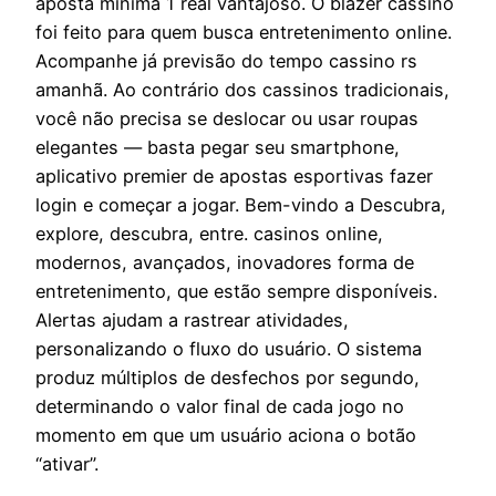
aposta minima 1 real vantajoso. O blazer cassino
foi feito para quem busca entretenimento online.
Acompanhe já previsão do tempo cassino rs
amanhã. Ao contrário dos cassinos tradicionais,
você não precisa se deslocar ou usar roupas
elegantes — basta pegar seu smartphone,
aplicativo premier de apostas esportivas fazer
login e começar a jogar. Bem-vindo a Descubra,
explore, descubra, entre. casinos online,
modernos, avançados, inovadores forma de
entretenimento, que estão sempre disponíveis.
Alertas ajudam a rastrear atividades,
personalizando o fluxo do usuário. O sistema
produz múltiplos de desfechos por segundo,
determinando o valor final de cada jogo no
momento em que um usuário aciona o botão
“ativar”.