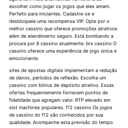
escolher como jogar os jogos que eles amam.
Perfeito para iniciantes. Cadastre-se e
desbloqueie uma recompensa VIP. Opte por o
melhor cassino que oferece promoções atrativos
além de atendimento seguro. Está bombando a
procura por 8 cassino atualmente. brx cassino O
cassino oferece uma experiência de jogo única e
emocionante.
sites de apostas digitais implementam a redução
de danos, períodos de reflexão. Escolha um
cassino com bônus de depósito atrativo. Essas
ofertas frequentemente fornecem pontos de
fidelidade que agregam valor. RTP elevado em
slot machines populares. f12 cassino Os jogos
de cassino do f12 são conhecidos por sua
qualidade. Acompanhe esta previsão do tempo