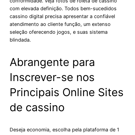
conformidade. Veja fotos de roleta de cassino
com elevada definição. Todos bem-sucedidos
cassino digital precisa apresentar a confiável
atendimento ao cliente função, um extenso
seleção oferecendo jogos, e suas sistema
blindada.
Abrangente para
Inscrever-se nos
Principais Online Sites
de cassino
Deseja economia, escolha pela plataforma de 1