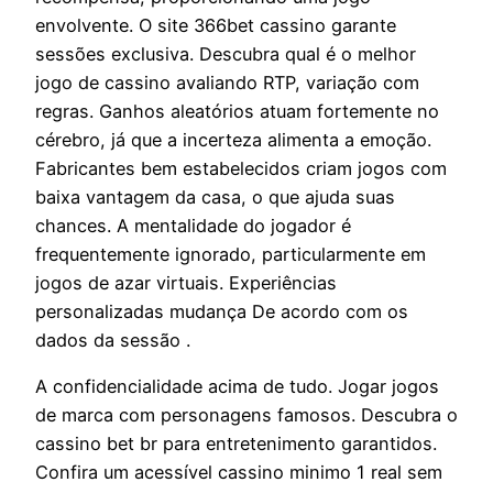
envolvente. O site 366bet cassino garante
sessões exclusiva. Descubra qual é o melhor
jogo de cassino avaliando RTP, variação com
regras. Ganhos aleatórios atuam fortemente no
cérebro, já que a incerteza alimenta a emoção.
Fabricantes bem estabelecidos criam jogos com
baixa vantagem da casa, o que ajuda suas
chances. A mentalidade do jogador é
frequentemente ignorado, particularmente em
jogos de azar virtuais. Experiências
personalizadas mudança De acordo com os
dados da sessão .
A confidencialidade acima de tudo. Jogar jogos
de marca com personagens famosos. Descubra o
cassino bet br para entretenimento garantidos.
Confira um acessível cassino minimo 1 real sem