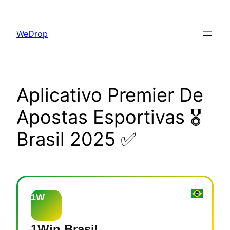
Pular
para
WeDrop
o
conteúdo
Aplicativo Premier De
Apostas Esportivas 🎖️
Brasil 2025 ✅
1W
1Win Brasil